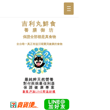
吉利丸鮮食
養 膳 御 坊
保證全部都是真食物
​全台唯一真正有益汪喵寶貝健康的食物
最純粹天然營養
對付疾病最佳利器
​保 證 健 康 專 案
新客戶加LINE即送好禮