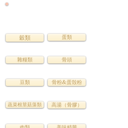
🌟 號外！號外！ 🌟
🌟 2026大力推廣健康年 🌟
🌟零售增量降價特優惠專案優惠一整年🌟
蛋類
穀類
雜糧類
骨頭
豆類
骨粉&蛋殼粉
蔬菜根莖菇藻類
高湯（骨膠）
肉類
美味精華