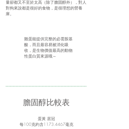
量卻都又不至於太高（除了膽固醇外），對人
對狗來說都是很好的食物，是很理想的營養
庫。
雞蛋能提供完整的必需胺基
酸，而且最容易被消化吸
收，是生物價值最高的動物
性蛋白質來源哦～
膽固醇比較表
蛋黃 居冠
每100克約含1173.4467毫克