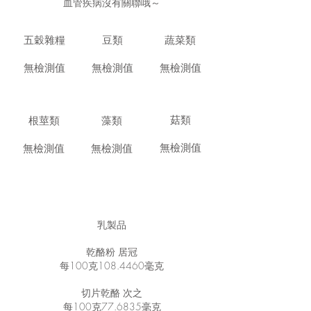
血管疾病沒有關聯哦～
五穀雜糧
豆類
蔬菜類
無檢測值
無檢測值
無檢測值
菇類
根莖類
藻類
無檢測值
無檢測值
無檢測值
乳製品
乾酪粉 居冠
每100克108.4460毫克
切片乾酪 次之
每100克77.6835毫克