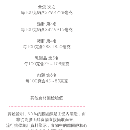
全蛋 次之
每100克約含379.4728毫克
雞肝 第3名
每100克約含342.9915毫克
豬肝 第4名
每100克含288.1850毫克
乳製品 第5名
每100克含76～108毫克
肉類 第6名
每100克含45～85毫克
其他食材無檢驗值
實驗證明，95％的膽固醇是由體內製造，而
非從高膽固醇食物直接攝取而來。
流行病學統計資料顯示，食物中的膽固醇和心