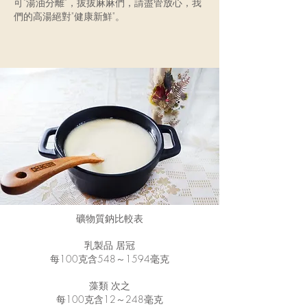
可"湯油分離"，拔拔麻麻們，請盡管放心，我
們的高湯絕對"健康新鮮"。
礦物質鈉比較表
乳製品 居冠
每100克含548～1594毫克
藻類 次之
每100克含12～248毫克