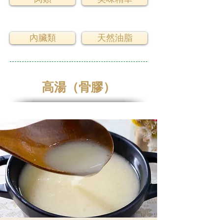
內臟類
天然油脂
高湯（骨膠）