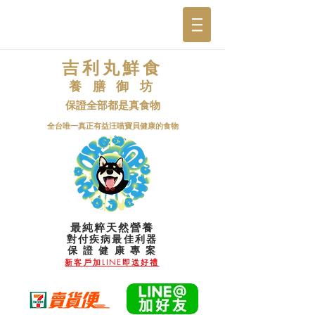
吉利丸鮮食
養 膳 御 坊
保證全部都是真食物
​全台唯一真正有益汪喵寶貝健康的食物
最純粹天然營養
對付疾病最佳利器
​保 證 健 康 專 案
新客戶加LINE即送好禮