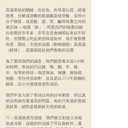
高湯美味的關鍵，在於魚、肉等蛋白質，經過
熬煮、分解成游離的胺基酸及核苷酸，這些小
分子物質，就是酸、甜、苦、鹹等味覺之外的
第五味 ─ 嗅覺「鮮」，而寶貝們的嗅覺功能
比味覺好非常多，非常在意食物聞起來好不好
吃，但實際上吃起來的味道如何，就不會那麼
在意，因此，天然的油脂（動物脂肪）及高湯
（鮮味），是最能提起他們食慾的法寶。
為了展現我們的誠意，我們願意每次花4小時
的時間，單純的只以雞、鴨、鵝、牛、豬、
羊、魚等的骨頭；保證無油、無鹽、無味精、
無醋…等任何添加劑，並且是以304不銹鋼的
鍋具，以小火慢慢熬煮而成的。
我們不加入除了骨頭以外的任何東西，所以真
的沒有鈉含量過高的問題，有的只有湯的香甜
及鮮美，絕對是最新鮮天然的味道 。
PS：高湯熬煮完成後，我們會立刻放入冰箱
急速冷卻，這樣的作法除了可以保鮮外，還