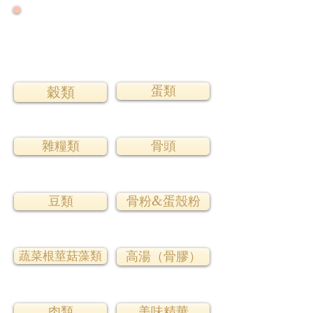
🌟 號外！號外！ 🌟
🌟 2026大力推廣健康年 🌟
🌟零售增量降價特優惠專案優惠一整年🌟
蛋類
穀類
雜糧類
骨頭
豆類
骨粉&蛋殼粉
蔬菜根莖菇藻類
高湯（骨膠）
肉類
美味精華