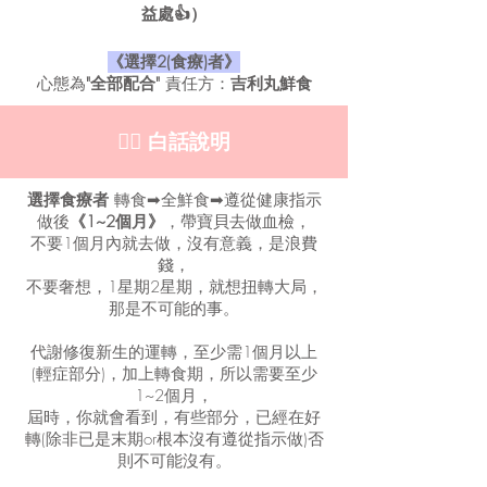
益處👍）
《選擇2(食療)者》
心態為
"全部配合"
責任方：
吉利丸鮮食
👩‍⚕️ 白話說明
選擇食療者
轉食➡全鮮食➡遵從健康指示
做後
《1~2個月》
，帶寶貝去做血檢，
不要1個月內就去做，沒有意義，是浪費
錢，
不要奢想，1星期2星期，就想扭轉大局，
那是不可能的事。
代謝修復新生的運轉，至少需1個月以上
(輕症部分)，加上轉食期，所以需要至少
1~2個月，
屆時，你就會看到，有些部分，已經在好
轉(除非已是末期or根本沒有遵從指示做)否
則不可能沒有。