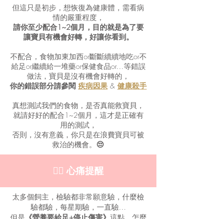
但這只是初步，想恢復為健康體，需看病
情的嚴重程度，
請你至少配合1~2個月，目的就是為了要
讓寶貝有機會好轉，好讓你看到。
不配合，食物加東加西or斷斷續續地吃or不
給足or繼續給一堆藥or保健食品or...等
錯誤
做法，寶貝是沒有機會好轉的，
你的錯誤部分請參閱
疾病因果
&
健康殺手
真想測試我們的食物，是否真能救寶貝，
就請好好的配合1~2個月，這才是正確有
用的測試，
否則，沒有意義，你只是在浪費寶貝可被
救治的機會。
😔
👩‍⚕️ 心痛提醒
太多個飼主，檢驗都非常願意驗，什麼檢
驗都驗，每星期驗，一直驗...
但是
《營養要給足+停止傷害》
這點，怎麼