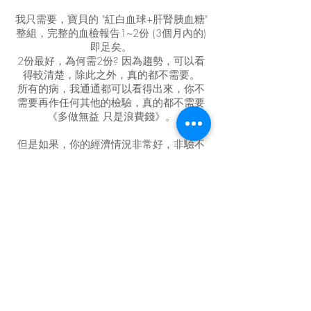
我只需要，寶貝的 "紅白血球+肝腎胰血糖"
整組，完整的血檢報告1~2份 (3個月內的)
即足矣。
2份最好，為何需2份? 因為趨勢，可以看
得較清楚，除此之外，真的都不需要。
所有的病，我通通都可以看得出來，你不
需要再作任何其他的檢驗，真的都不需要
《多做無益 只是浪費錢》。
但是如果，你的經濟情況非常好，非驗不
可，OK～你可以驗，沒問題，反正公司可
以多收錢。
反之，如果，你的經濟不允許《錢要花在
刀口上》
請集中火力，給寶貝吃足、給足
營養，這才是重點
。