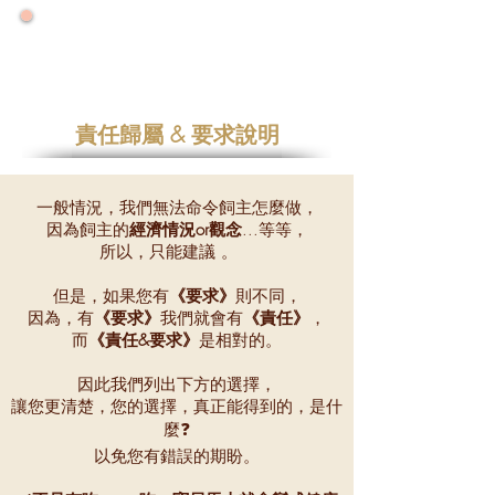
🌟 號外！號外！ 🌟
🌟 2026大力推廣健康年 🌟
🌟零售增量降價特優惠專案優惠一整年🌟
責任歸屬 & 要求說明
一般情況，我們無法命令飼主怎麼做，
因為飼主的
經濟情況or觀念
...等等，
所以，只能建議 。
但是，如果您有
《要求》
則不同，
因為，有
《要求》
我們就會有
《責任》
，
而
《責任&要求》
是相對的。
因此我們列出下方的選擇，
讓您更清楚，您的選擇，真正能得到的，是什
麼❓
以免您有錯誤的期盼。