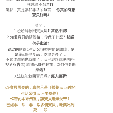
樣就是不願意❗❓
這點，真是讓我非常的無言...
你真的有想
寶貝好嗎?
請問：
1.檢驗能救回寶貝嗎❓
當然不能❗
2.知道寶貝的情況後，你做了什麼❓
錯誤
仍是繼續❗
(錯誤的飲食&生活習慣型態仍是繼續，倒
是藥&保健食品，吃得更多了...
不知道錯的也就罷了，我已經跟你說的(檢
視過報告者) 證據已擺在眼前，為何仍要繼
續錯❓
3.這樣能救回寶貝嗎❓
癡人說夢❗
👉寶貝需要的，真的只是《營養 & 正確的
生活習慣 & 不要藥物》
📢請勿本末倒置，讓寶貝繼續受苦 ❗
已經非...常...非...常多個寶貝，吃藥吃到
死 ... 😢