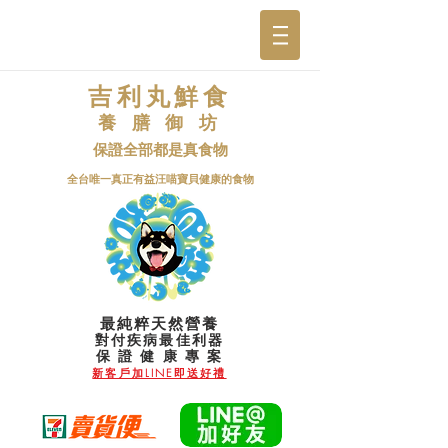
吉利丸鮮食
養 膳 御 坊
保證全部都是真食物
​全台唯一真正有益汪喵寶貝健康的食物
最純粹天然營養
對付疾病最佳利器
​保 證 健 康 專 案
新客戶加LINE即送好禮