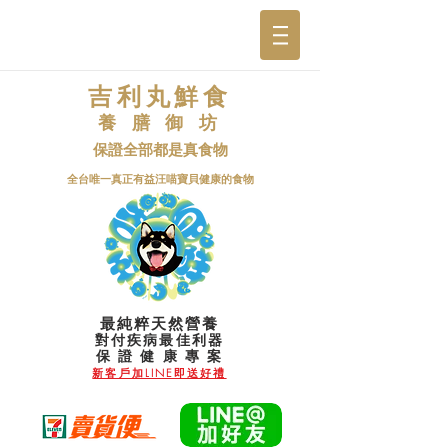
吉利丸鮮食
養 膳 御 坊
保證全部都是真食物
​全台唯一真正有益汪喵寶貝健康的食物
最純粹天然營養
對付疾病最佳利器
​保 證 健 康 專 案
新客戶加LINE即送好禮