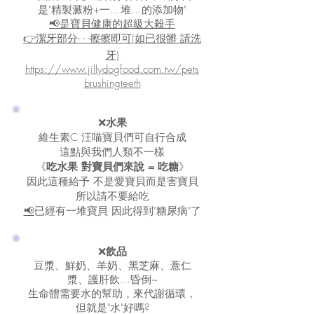
是"精製澱粉+一...堆...的添加物"
📢是寶貝健康的超級大殺手
👉潔牙部分- - -擦擦即可(如已很髒 請洗
牙)
https://www.jillydogfood.com.tw/pets
brushingteeth
❌
水果
維生素C 汪喵寶貝們可自行合成
這點與我們人類不一樣
《
吃水果 對寶貝們來說 = 吃糖
》
因此這種給予 不是愛寶貝而是害寶貝
所以請不要給吃
📢
已經有一堆寶貝 因此得到"糖尿病"了
❌
飲品
豆漿、鮮奶、羊奶、黑芝麻、薏仁
漿、護肝飲...昏倒~
生命體需要水的幫助，來代謝循環，
但就是"水"好嗎?