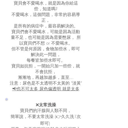
寶貝會不愛喝水，就是因為你給這
些，知道嗎?
不愛喝水，這個問題，非常的容易導
正，
是所有的病症中，最容易解決的。
寶貝們會不愛喝水，可能是因為活動
量不足，也可能是因為需要憋尿， 所
以寶貝們不想 or 不愛喝水。
但不管是何原因，食物加些水，即可
解決此一問題，
每餐皆加些水即可。
寶貝如抗拒，一開始只加一些些，就
不會抗拒，
漸漸地，再越加越多，直至...
注意：尿色是不太透明不太黃的 "淡黃"
📢也不可太多 尿色偏透明 就是太多
❌
太常洗澡
寶貝們的汗腺與人類不同，
簡單說，不要太常洗澡 (👉久久洗1次
即可)