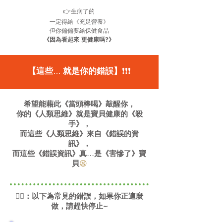
👉生病了的
一定得給《充足營養》
但你偏偏要給保健食品
《因為看起來 更健康嗎
❓
》
【這些... 就是你的錯誤】
❗️❗️❗️
希望能藉此《當頭棒喝》敲醒你，
你的《人類思維》就是寶貝健康的《殺
手》，
而這些《人類思維》來自《錯誤的資
訊》，
而這些《錯誤資訊》真...是《害慘了》寶
貝
😫
👩‍⚕️
：以下為常見的錯誤，如果你正這麼
做，請趕快停止~