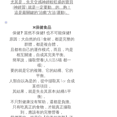
尤其是，先天交感神經較旺盛的寶貝
(神經質) 就是一定要動...的...夠！
這是最關鍵的"治癒"方法(運動)。
❌
保健食品
保健❓ 當然不保健❗ 也不可能保健❗
原因：大自然的任1食材，都是完整的
群體，都是複合體，
且都有自己的運作模式，而且，均是
相互關連，自成其完美平衡。
簡單說，攝取營養(人&汪&喵 都一
樣)，
要的就是它的複雜、它的結構、它的
平衡。
人類自以為是的，從中擷取其1or 合成
某些項目，
其結果，就是失去其原本(結構&平
衡)，
不只對健康沒有幫助，還都是負擔。
只有吃真正的食物，才能真正攝取
到，應該有的完整營養，