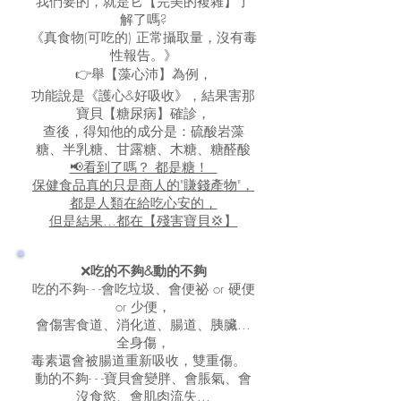
我們要的，就是它【完美的複雜】了
解了嗎?
《真食物(可吃的) 正常攝取量，沒有毒
性報告。》
👉舉【藻心沛】為例，
功能說是《護心&好吸收》，結果害那
寶貝【糖尿病】確診，
查後，得知他的成分是：硫酸岩藻
糖、半乳糖、甘露糖、木糖、糖醛酸
📢看到了嗎？ 都是糖！
保健食品真的只是商人的"賺錢產物"，
都是人類在給吃心安的，
但是結果...都在【殘害寶貝💢】
❌
吃的不夠&動的不夠
吃的不夠- - -會吃垃圾、會便祕 or 硬便
or 少便，
會傷害食道、消化道、腸道、胰臟...
全身傷，
毒素還會被腸道重新吸收，雙重傷。
動的不夠- - -寶貝會變胖、會脹氣、會
沒食慾、會肌肉流失...