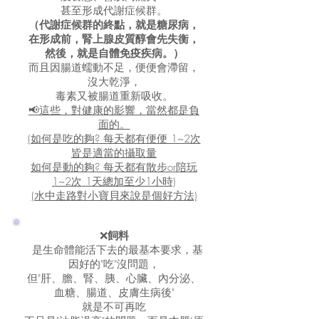
甚至形成代謝症候群。
（代謝症候群的終點，就是糖尿病，
在形成前，腎上腺皮質醇會先失衡，
然後，就是自體免疫疾病。）
而且因腸道蠕動不足，便便會滯留，
沒大乾淨，
毒素又被腸道重新吸收。
📢這些，對健康的影響，當然都是負
面的。
(如何是吃的夠? 每天都有便便 1~2次
皆是適當的攝取量
如何是動的夠? 每天都有散步or陪玩
1~2次 1天總加至少1小時)
(水中走路對小寶貝來說是個好方法)
❌
飼料
是生命體能活下去的最基本要求，
基
因好的"吃"沒問題，
但"肝、膽、腎、胰、心臟、內分泌、
血糖、腸道、皮膚生病後"
就是不可再吃