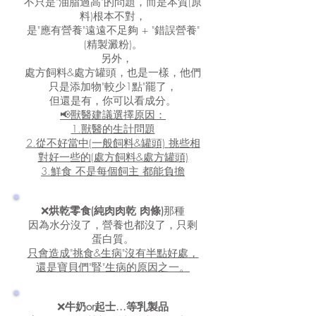
不只是"油脂過高"的問題，而是本質(原
料)根本不對，
是"應有營養"遠遠不足夠 + "錯誤營養"
(精製澱粉)。
另外，
處方飼料&處方罐頭，也是一樣，
他們
只是添加物"較少1點"罷了，
但還是有，你可以看成分。
📢獸醫建議選擇原因：
1.獸醫的生計問題
2.從不好當中(一般飼料&罐頭)
挑些相
對好一些的(處方飼料&處方罐頭)
3.鮮食 不是每個飼主 都能負擔
❌
烘乾零食(純肉肉乾 肉條)
那種
因為水分沒了，營養也都沒了，只剩
蛋白質。
只會造成"挑食&生病"沒有半點好處，
還是寶貝們"腎"生病的原因之一。
❌
牛奶or起士...等乳製品