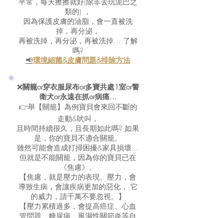
平常，每天擦擦就好(除非去玩泥巴之
類的) ，
因為保護皮膚的油脂，會一直被洗
掉，再分泌，
再被洗掉，再分泌，再被洗掉... 了解
嗎?
📢
環境細菌&皮膚問題&排除方法
❌
關籠or穿衣服尿布or多寶共處1室or警
衛犬or永遠在抓or病痛...
👉舉【關籠】為例寶貝會來回不斷的
走動&吠叫，
且時間持續很久，且長期如此嗎? 如果
是，你的寶貝不適合關籠。
雖然可能會造成打掃困擾&家具損壞...
但就是不能關籠，因為你的寶貝已在
《焦慮》。
【焦慮，就是壓力的表現。壓力，會
導致生病，會讓疾病更加的惡化， 它
的威力，請千萬不要忽視。】
【壓力累積過多，會提高癌症、心血
管問題、糖尿病、風濕性關節炎等自