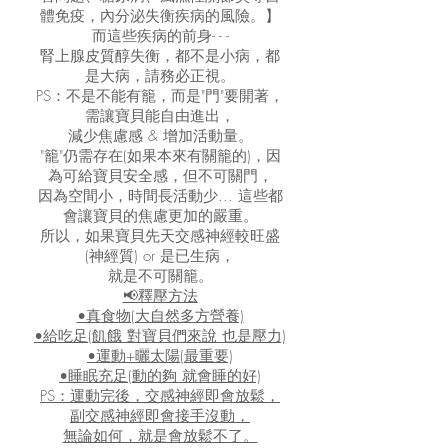
體免疫，內分泌失衡疾病的風險。】
而這些疾病的前身- - -
腎上腺皮質醇失衡，都不是小病，都
是大病，請務必正視。
PS：不是不能有籠，而是"門"要開著，
需讓寶貝能自由進出，
減少焦慮感 & 增加活動量。
"籠"仍需存在(如果本來有關籠的)，因
為可給寶貝安全感，但不可關門，
因為空間小，時間長活動少... 這些都
會讓寶貝的焦慮更加的嚴重。
所以，如果寶貝先天交感神經較旺盛
(神經質) or 是已生病，
就是不可關籠。
📢釋壓方法
•真食物(大自然多方營養)
•給吃足(飢餓 對寶貝們來說 也是壓力)
•運動+曬太陽(最重要)
•睡眠充足(動的夠 就會睡的好)
PS：運動完後，
交感神經即會放鬆，
副交感神經即會接手沒動，
無論如何，就是會放鬆不了。