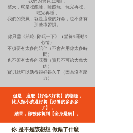
我們的寶貝(汪喵)，
整天，就是吃飽睡、睡飽玩、玩完再吃、
吃完再睡，
我們的寶貝，就是這麼的好命，也不會有
那些壞習慣。
你只需《給吃+陪玩一下》（營養&運動&
心情）
不須要有太多的陪伴（不會占用你太多時
間）
也不須有太多的花費（寶貝不可給大魚大
肉）
寶貝就可以活得很好很久了（因為沒有壓
力）
但是，這麼【好命&好養】的物種，
比人類小孩還好養【好養的多多多...
了】，
結果，卻被你養到【全身是病】。
你 是不是該想想 做錯了什麼
❓