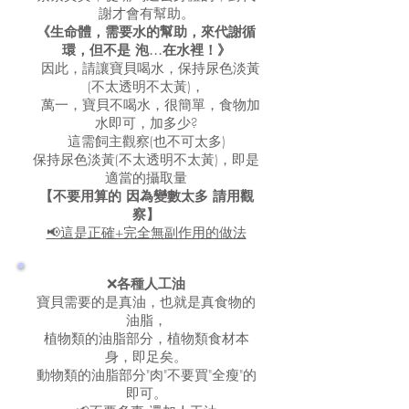
謝才會有幫助。
《生命體，需要水的幫助，來代謝循
環，
但不是 泡...在水裡！》
因此，請讓寶貝喝水，
保持尿色淡黃
(不太透明不太黃)，
萬一，寶貝不喝水，
很簡單，食物加
水即可，
加多少?
這需飼主觀察(也不可太多)
保持尿色淡黃(不太透明不太黃)，即是
適當的攝取量
【不要用算的 因為變數太多 請用觀
察】
📢這是正確+完全無副作用的做法
❌
各種人工油
寶貝需要的是真油，也就是真食物的
油脂，
植物類的油脂部分，植物類食材本
身，即足矣。
動物類的油脂部分"肉"不要買"全瘦"的
即可。