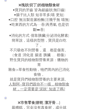
❌
塊狀(切丁)的植物類食材
•寶貝的牙齒 皆為鋸齒狀(無臼齒)
•腸子比人類 短非常多(喵 更短)
•口腔 無法製造澱粉酶(汪幾乎無 喵無)
•吃東西的方式為- - -吞(再秀氣 也是切
斷➡️吞)
•消化的方式 僅靠胰臟(分泌消化酵素)
簡單說，這樣的型態，寶貝是白吃
了，
不只吸收不到營養，還...都是傷害。
（食道 消化道 腸道 胰臟 ... 都傷）
野生寶貝的植物類營養來源：獵物的
胃
雜食or草食性動物，牠們胃內的已消化
食物，
就是寶貝們植物類營養的主要來源。
人類阿~寶貝們跟你不一樣，
植物類食
材，一定需要是"泥狀" 知道了嗎?
❌
市售零食(餅乾 潔牙骨...)
最糟糕，完全沒有真食材，
成分就