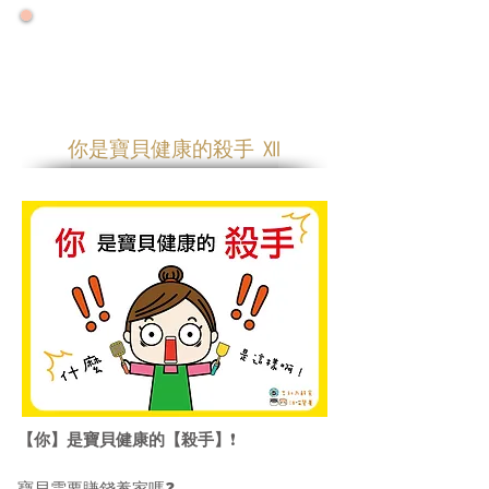
🌟 號外！號外！ 🌟
🌟 2026大力推廣健康年 🌟
🌟零售增量降價特優惠專案優惠一整年🌟
你是寶貝健康的殺手 Ⅻ
【你】是寶貝健康的【殺手】
❗️