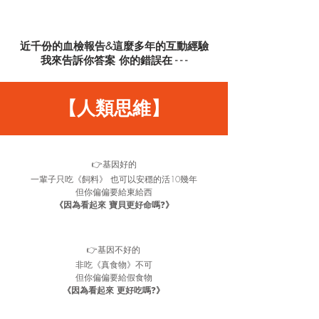
近千份的血檢報告&這麼多年的互動經驗
我來告訴你答案 你的錯誤在 - - -
【人類思維】
👉基因好的
一輩子只吃《飼料》 也可以安穩的活10幾年
但你偏偏要給東給西
《因為看起來 寶貝更好命嗎
❓
》
👉基因不好的
非吃《真食物》不可
但你偏偏要給假食物
《因為看起來 更好吃嗎
❓
》