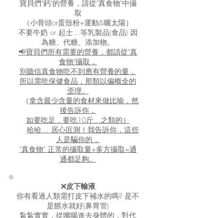
寶貝們"鈣"的營養，請從"真食物"中攝
取
（小骨頭or蛋殼粉+運動&曬太陽）
不要牛奶 or 起士...等乳製品(食品) 因
為糖、代糖、添加物。
📢寶貝們所有需要的營養，都請從"真
食物"攝取，
別聽信真食物吃不到應有營養的量，
所以需吃保健食品，那類以偏概全的
歪理。
（
拿含最少含量的食材來做比喻，然
後告訴你，
如要吃足，要吃10斤...之類的）
哈哈... 居心叵測！我告訴你，這些
人是騙你的，
"真食物"
正常的攝取量+多方攝取=通
通都足夠。
❌
皮下輸液
你有看過人類需打皮下補水的嗎?
是不
是餵水就好(鼻胃管)
紮紮實實，從嘴喝進去身體的，對代