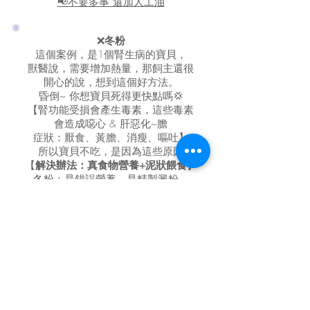
📢不要多事 還加人工油
❌
冬粉
這個案例，是1個腎生病的寶貝，
獸醫說，需要增加熱量，那飼主還很
開心的說，想到這個好方法。
昏倒~ 你想寶貝死得更快點嗎💢
【腎功能受損會產生毒素，這些毒素
會造成噁心 & 肝惡化~膽
症狀：厭食、黃膽、消瘦、嘔吐】
所以寶貝不吃，是因為這些原因
【
解決辦法：真食物營養+泥狀餵食
】
冬粉：是錯誤營養，是精製澱粉，
肝、膽、腎、胰、心臟、內分泌、
血糖、腸道、皮膚等生病後，就是不
可再吃。
【
精製澱粉 = 食品 = 垃圾食物 = 假食
物
包含：麵粉製品(麵包、麵條、餅乾)、
飼料、冬粉、米粉、
市售零食、潔牙骨...等都是】
📢拜託！請給真食物！