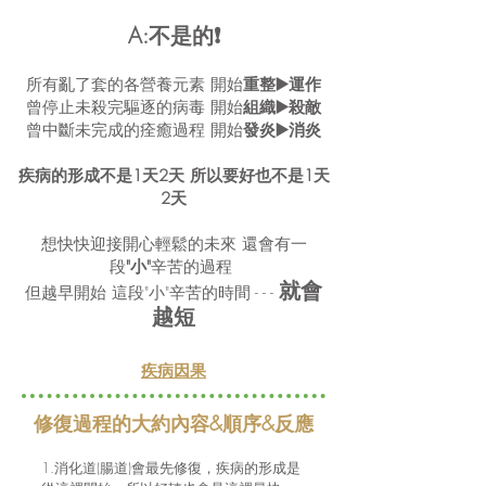
A:不是的❗️
所有亂了套的各營養元素 開始
重整▶️運作
曾停止未殺完驅逐的病毒 開始
組織▶️殺敵
曾中斷未完成的痊癒過程 開始
發炎▶️消炎
疾病的形成不是1天2天 所以要好也不是1天
2天
想快快迎接開心輕鬆的未來 還會有一
段
"小"
辛苦的過程
就會
但越早開始 這段"小"辛苦的時間 - - -
越短
疾病因果
修復過程的大約內容&順序&反應
1.消化道(腸道)會最先修復，疾病的形成是