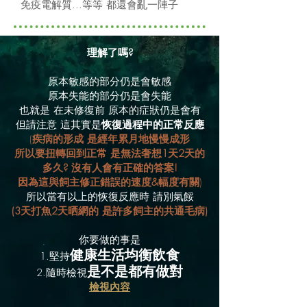
免疫電解質...等等 都還會亂一陣子
理解了嗎?
原本敏感的部分仍是會敏感
原本失能的部分仍是會失能
也就是 在未修復前 原本的症狀仍是會有
但請注意 這其實是
恢復過程中的正常反應
(
疾病的形成 是經年累月地慢慢成形
所以要扭轉回到正常 是無法奢想1天2天的
多久? 沒有人會有正確的答案!
因為這與​飼主修正錯誤的速度&幅度有關
)
所以當有以上的恢復反應時 請別氣餒
(3天打魚2天晒網的 是許多飼主的共通毛病)
你要做的事是
健康生活均衡飲食
1.堅持
是不是都有做對
2.隨時
檢視
檢視內容