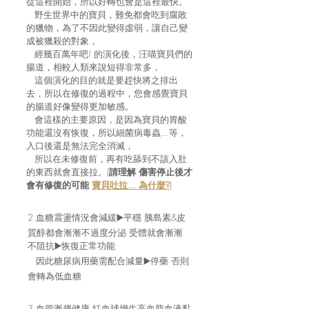
從這裡開始，所以好轉也會是這裡最快。
野生世界中的寶貝，難免都會吃到腐敗
的獵物，為了不因此變得虛弱，讓自己變
成被獵殺的對象，
經幾百萬年吧! 的演化後，汪喵寶貝們的
腸道，
相較人類來說短得非常多，
這個演化的目的就是要趕快將之排出
去，
所以在修復的過程中，您會感覺寶貝
的腸道好像變得更加敏感。
會這樣的主要原因，是因為寶貝的胃酸
功能還沒有恢復，所以細菌病毒蟲...等，
入口後還是無法完全消滅，
所以在未修復前，再有吃舔到不該入肚
的東西就會直接拉。(
請理解 傷害停止後才
會有修復的可能
寶貝吐拉... 為什麼?
)
2.血糖震盪情況會減緩▶️平穩 胰島素&皮
質醇都會漸漸不過度分泌 受體就會漸漸
不阻抗▶️恢復正常功能
因此糖尿病用藥需配合減量▶️停藥 否則
會轉為低血糖
3.血管漸趨健康 紅血球增生高血脂血液黏