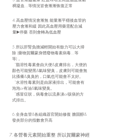
稠凝血...等情況皆會漸漸恢復正常
4.高血壓情況會漸無 能量漸平穩後血管的
壓力會漸和緩 因此高血壓用藥需配合減
量▶️停藥 否則會轉為低血壓
5.所以肝腎負擔減輕開始有餘力可以大掃
除 (藥物賀爾蒙身體廢物毒素病毒...等
等)，
˙
脂溶性毒素會由大便&皮膚排出，大便的
顏色可能變黑&氣味變臭，皮膚則可能會無
比搔癢&臭臭的，口氣也可能會不太好。
˙
水溶性毒素則是由尿液排出，可能會有
泡泡or有油&氣味變臭。
˙
感冒症狀，病毒會以流鼻涕or咳痰的方
式排出。
6.全身血管&各組織器官開始修復 膽固醇&
發炎部分的指數會升高
7.各營養元素開始重整 所以賀爾蒙神經