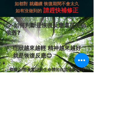
如都對 就繼續
恢復期間不會太久
請趕快補修正
如有沒做到的
Q: 如何判斷是恢復反應還是生病
依舊❓
A: 症狀越來越輕 精神越來越好
就是恢復反應😊
都修正 您會驚訝於生命體的自我修復能力
健康生活+均衡飲食
後
每個寶貝的健康 全部都有逐漸恢復
沒有1個是沒有好轉的
沒有沒救的寶貝
也就是---
❗️