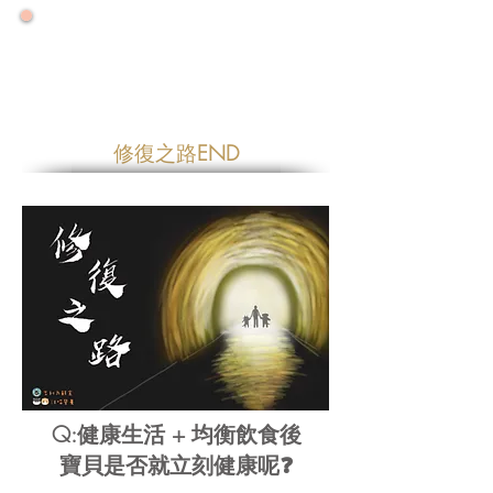
🌟 號外！號外！ 🌟
🌟 2026大力推廣健康年 🌟
🌟零售增量降價特優惠專案優惠一整年🌟
修復之路
END
Q:健康生活 + 均衡飲食後
寶貝是否就立刻健康呢❓