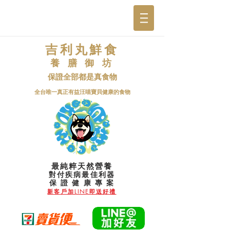
吉利丸鮮食
養 膳 御 坊
保證全部都是真食物
​全台唯一真正有益汪喵寶貝健康的食物
最純粹天然營養
對付疾病最佳利器
​保 證 健 康 專 案
新客戶加LINE即送好禮