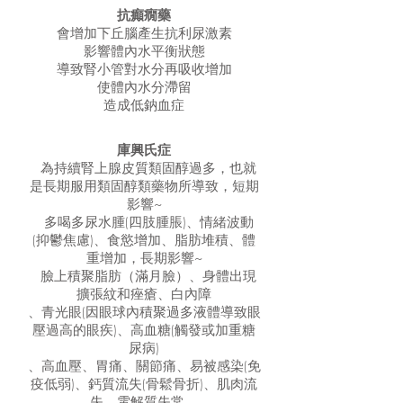
抗癲癇藥
會增加下丘腦產生抗利尿激素
影響體內水平衡狀態
導致腎小管對水分再吸收增加
使體內水分滯留
造成低鈉血症
庫興氏症
為持續腎上腺皮質類固醇過多，也就
是長期服用類固醇類藥物所導致，短期
影響~
多喝多尿水腫(四肢腫脹)、情緒波動
(抑鬱焦慮)、食慾增加、脂肪堆積、體
重增加，長期影響~
臉上積聚脂肪（滿月臉）、身體出現
擴張紋和痤瘡、白內障
、青光眼(因眼球內積聚過多液體導致眼
壓過高的眼疾)、高血糖(觸發或加重糖
尿病)
、高血壓、胃痛、關節痛、易被感染(免
疫低弱)、鈣質流失(骨鬆骨折)、肌肉流
失、電解質失常，