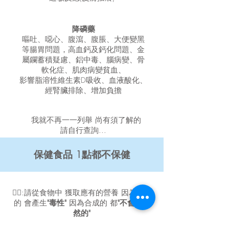
降磷藥
嘔吐、噁心、腹瀉、腹脹、大便變黑
等腸胃問題
，高血鈣及鈣化問題
、金
屬鑭蓄積疑慮
、鋁中毒、腦病變
、骨
軟化症、肌肉病變貧血、
影響脂溶性維生素D吸收、血液酸化、
經腎臟排除、增加負擔
我就不再一一列舉 尚有須了解的
請自行查詢...
保健食品 1點都不保健
👩‍⚕️:請從食物中 獲取應有的營養
因為合成
的 會產生
"毒性"
因為合成的 都
"不會是天
然的"