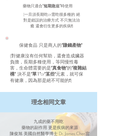
藥物只適合
"短期急迫"
時使用
(一旦須長期吃or需吃很多種的 絕
對是錯誤的治療方式 不只無法治
癒 還會衍生更多的疾病❗️)
保健食品 只是商人的
"賺錢產物"
(對健康沒有任何幫助，還會造成臟器
負擔，長期多種使用，等同慢性毒
害，
生命體需要的是
"真食物"
的
"複雜結
構"
決不是
"單1"
or
"某些"
元素，就可保
有健康，因為那是絕不可能的❗️)
理念相同文章
九成的藥不用吃
藥物的副作用 更是疾病的來源
陳俊旭 美國自然醫學博士 Dr. James Chen官