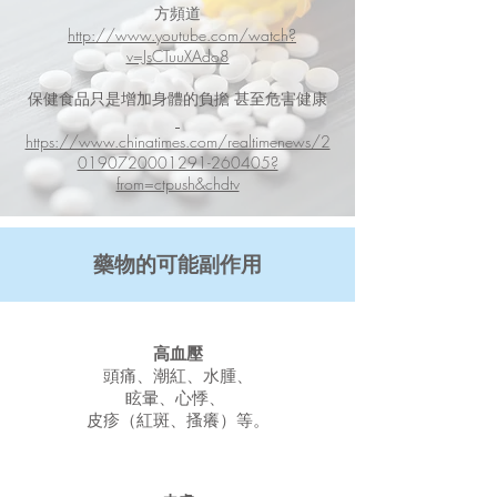
方頻道
http://www.youtube.com/watch?
v=JsCTuuXAdo8
保健食品只是增加身體的負擔 甚至危害健康
https://www.chinatimes.com/realtimenews/2
0190720001291-260405?
from=ctpush&chdtv
藥物的可能副作用
高血壓
頭痛、潮紅、水腫、
眩暈、
心悸、
皮疹（紅斑、搔癢）等。