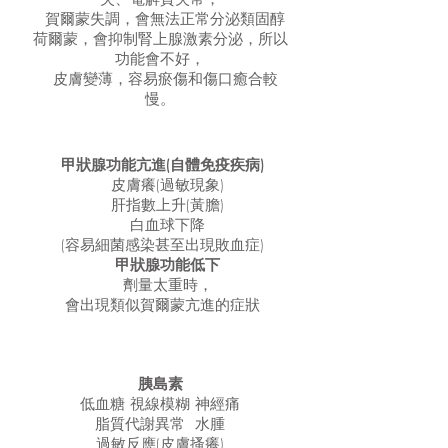
賀爾蒙失調，會無法正常分泌類固醇
荷爾蒙，會抑制腎上腺激素分泌，所以
功能會不好，
皮膚變薄，容易瘀傷和傷口癒合較
慢。
甲狀腺功能亢進(自體免疫疾病)
皮膚癢(過敏現象)
肝指數上升(黃膽)
白血球下降
(容易細菌感染甚至出現敗血症)
甲狀腺功能低下
劑量太重時，
會出現類似賀爾蒙亢進的症狀
胰島素
低血糖 視線模糊 神經痛
脂質代謝異常
水腫
過敏反應(皮膚搔癢)