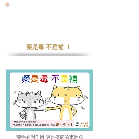
🌟 號外！號外！ 🌟
🌟 2026大力推廣健康年 🌟
🌟零售增量降價特優惠專案優惠一整年🌟
藥是毒 不是補 Ⅰ
藥物的副作用 更是疾病的來源💢