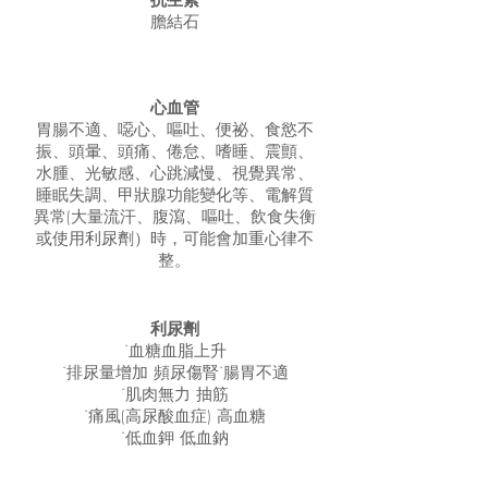
抗生素
膽結石
心血管
胃腸不適、噁心、嘔吐、便祕、食慾不
振、
頭暈、頭痛、倦怠、嗜睡、震顫、
水腫、
光敏感、心跳減慢、視覺異常、
睡眠失調、
甲狀腺功能變化等、電解質
異常
(大量流汗、腹瀉、嘔吐、飲食失衡
或使用利尿劑）時，
可能會加重心律不
整。
利尿劑
˙血糖血脂上升
˙排尿量增加 頻尿傷腎
˙腸胃不適
˙肌肉無力 抽筋
˙痛風(高尿酸血症) 高血糖
˙低血鉀 低血鈉