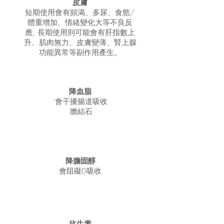
皮膚
短期使用會有頻渴、多尿、
食慾/
體重增加、情緒變化大等不良反
應;
長期使用則可能會有肝指數上
升、
肌肉無力、皮膚變薄、
腎上腺
功能異常等副作用產生。
降血脂
˙會干擾腸道吸收
˙膽結石
降膽固醇
會阻礙D吸收