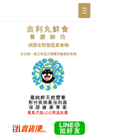
吉利丸鮮食
養 膳 御 坊
保證全部都是真食物
​全台唯一真正有益汪喵寶貝健康的食物
最純粹天然營養
對付疾病最佳利器
​保 證 健 康 專 案
新客戶加LINE即送好禮