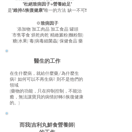
"杜絕致病因子+營養給足"
是
"維持&恢復健康"
唯一的方法 缺一不可❗️
💢
致病因子
˙添加物˙加工肉品˙加工食品˙罐頭
˙市售零食˙烘乾肉乾˙精緻澱粉(麵粉類)
˙糖(水果)˙毒(病毒細菌蟲)˙保健食品˙藥
醫生的工作
在生什麼病，就給什麼藥/為什麼生
病? 如何可以不再生病? 則不是他們的
領域
(藥物的功能，只在抑制控制，不能治
癒，無法讓寶貝的病情好轉&恢復健康
的。)
而我(吉利丸鮮食營養師)