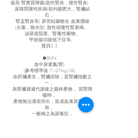
值高:腎實質障礙(急性腎炎，慢性腎炎)
尿路閉塞性疾病(前列腺肥大，腎臟結
石，
腎盂腎炎等) 尿管結腸吻合 血液濃縮
(火傷，脫水症) 急性或慢性腎衰竭、
泌尿道阻塞、腎毒性藥物、
甲狀腺功能低下症等。
寶貝2.5
🍀
BUN
血中尿素氮(腎)
(參考標準值:7~27mg/dL)
由肝臟產生，腎臟排除，是腎臟指數之
一，
為腎臟過濾代謝後之最終產物， 當腎障
礙時，
產物無法適當排出，造成血液尿素氮增
加，
一般稱之為尿毒症，
有時其他的原因(肝病、脫水)會使它上
升。
值高:腎功能受損、體液不足、消化道出