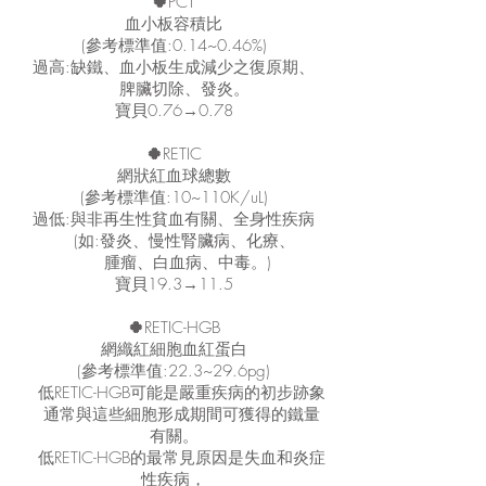
🍀
PCT
血小板容積比
(參考標準值:0.14~0.46%)
過高:缺鐵、血小板生成減少之復原期、
脾臟切除、發炎。
寶貝0.76→0.78
🍀
RETIC
網狀紅血球總數
(參考標準值:10~110K/uL)
過低:與非再生性貧血有關、全身性疾病
(如:發炎、慢性腎臟病、化療、
腫瘤、白血病、中毒。)
寶貝19.3→11.5
🍀
RETIC-HGB
網織紅細胞血紅蛋白
(參考標準值:22.3~29.6pg)
低RETIC-HGB可能是嚴重疾病的初步跡象
通常與這些細胞形成期間可獲得的鐵量
有關。
低RETIC-HGB的最常見原因是失血和炎症
性疾病，