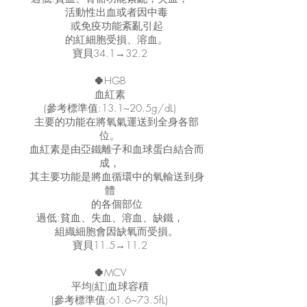
活動性出血或者因中毒
或免疫功能紊亂引起
的紅細胞受損、溶血。
寶貝34.1→32.2
🍀
HGB
血紅素
(參考標準值:13.1~20.5g/dL)
主要的功能在將氧氣運送到全身各部
位。
血紅素是由亞鐵離子和血球蛋白結合而
成，
其主要功能是將血循環中的氧輸送到身
體
的各個部位
過低:貧血、失血、溶血、缺鐵，
組織細胞會因缺氧而受損。
寶貝11.5→11.2
🍀
MCV
平均(紅)血球容積
(參考標準值:61.6~73.5fL)