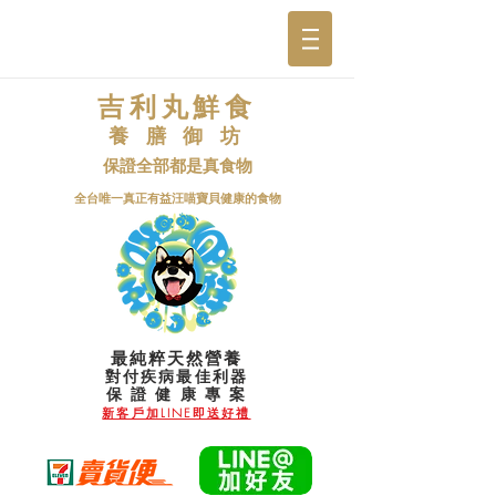
吉利丸鮮食
養 膳 御 坊
保證全部都是真食物
​全台唯一真正有益汪喵寶貝健康的食物
最純粹天然營養
對付疾病最佳利器
​保 證 健 康 專 案
新客戶加LINE即送好禮