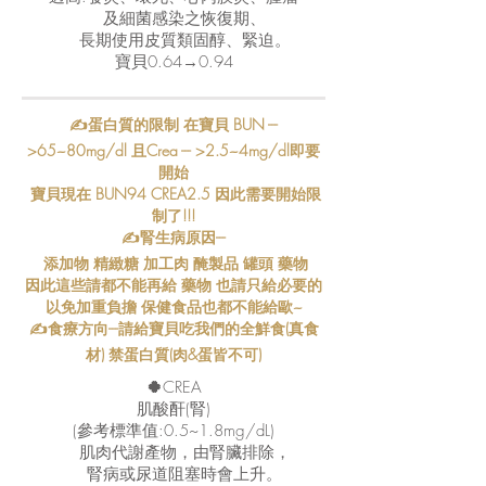
及細菌感染之恢復期、
長期使用皮質類固醇、緊迫。
寶貝0.64→0.94
✍蛋白質的限制 在寶貝 BUN ---
>65~80mg/dl 且Crea --- >2.5~4mg/dl即要
開始
寶貝現在 BUN94 CREA2.5 因此需要開始限
制了!!!
✍腎生病原因---
添加物 精緻糖 加工肉 醃製品 罐頭 藥物
因此這些請都不能再給 藥物 也請只給必要的
以免加重負擔 保健食品也都不能給歐~
✍食療方向---請給寶貝吃我們的全鮮食(真食
材) 禁蛋白質(肉&蛋皆不可)
🍀
CREA
肌酸酐(腎)
(參考標準值:0.5~1.8mg/dL)
肌肉代謝產物，由腎臟排除，
腎病或尿道阻塞時會上升。