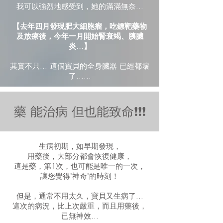
我可以強烈地感受到，她的滿滿無奈...
【去年四月發現肥大細胞瘤，吃鏢靶藥物
及放療後，今年一月開始腎衰竭、胰臟
炎...】
其實不只... 這個寶貝的全身臟器 已經都壞
了......
藥 能治病 但也能致命❗❗❗
生病初期，如早期發現，
用藥後，大部分都會恢復健康，
這是藥，第1次，也可能是唯一的一次，
讓您覺得"神奇"的時刻！
但是，通常不用太久，寶貝又生病了...
這次的病況，比上次嚴重，而且用藥後，
已無神效...