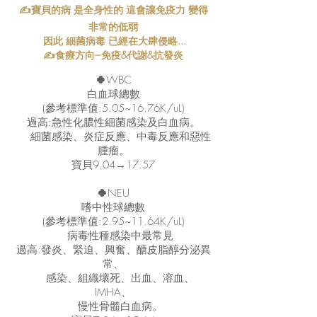
✍寶貝的病 是全身性的 這會讓免疫力 變得
非常的低弱
因此 細菌病毒 已經在大肆侵略...
✍食療方向---免疫&代謝&抗發炎
🍀
WBC
白血球總數
(參考標準值:5.05~16.76K/uL)
過高:急性化膿性細菌感染及白血病。
細菌感染、炎症反應、中毒反應和惡性
腫瘤。
寶貝9.04→17.57
🍀
NEU
嗜中性球總數
(參考標準值:2.95~11.64K/uL)
病毒性種感染中最常見
過高:發炎、緊迫、興奮、醣皮脂醇分泌異
常、
感染、組織壞死、出血、溶血、
IMHA、
慢性骨髓白血病。