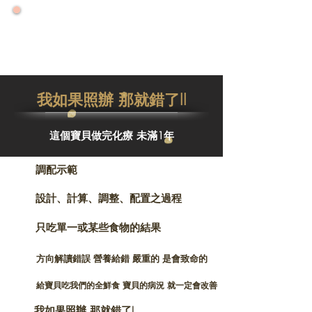
🌟 號外！號外！ 🌟
🌟 2026大力推廣健康年 🌟
🌟零售增量降價特優惠專案優惠一整年🌟
我如果照辦 那就錯了II
這個寶貝做完化療 未滿1年
調配示範
設計、計算、調整、配置之過程
只吃單一或某些食物的結果
方向解讀錯誤 營養給錯 嚴重的 是會致命的
給寶貝吃我們的全鮮食 寶貝的病況 就一定會改善
我如果照辦 那就錯了I