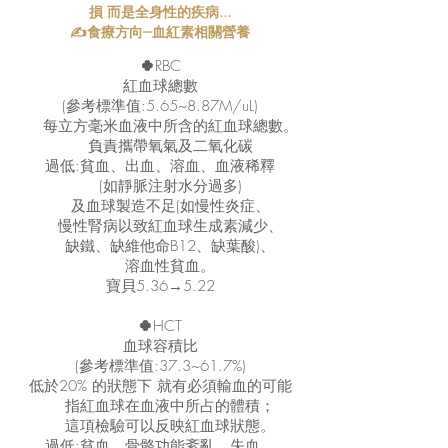
損 而是全身性的疾病...
✍食療方向---血紅素相關營養
🍀
RBC
紅血球總數
(參考標準值:5.65~8.87M/uL)
每立方毫米血液中所含的紅血球總數。
負責攜帶氧氣及二氧化碳
過低:貧血、出血、溶血、血液稀釋
(如靜脈注射水分過多)
及血球製造不足(如慢性炎症、
慢性腎病以致紅血球生成素減少、
缺鐵、缺維他命B12、缺葉酸)、
溶血性貧血。
寶貝5.36→5.22
🍀
HCT
血球容積比
(參考標準值:37.3~61.7%)
低於20% 的狀態下 就有必須輸血的可能
指紅血球在血液中所占的體積；
這項檢驗可以反映紅血球狀態。
過低:貧血、骨骼功能紊亂，失血，