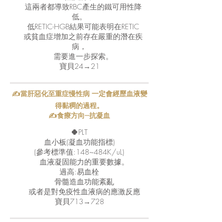
這兩者都導致RBC產生的鐵可用性降
低。
低RETIC-HGB結果可能表明在RETIC
或貧血症增加之前存在嚴重的潛在疾
病，
需要進一步探索。
寶貝24→21
✍當肝惡化至重症慢性病 一定會經歷血液變
得黏稠的過程。
✍食療方向---抗凝血
🍀
PLT
血小板(凝血功能指標)
(參考標準值:148~484K/uL)
血液凝固能力的重要數據。
過高:易血栓
骨髓造血功能紊亂
或者是對免疫性血液病的應激反應
寶貝713→728