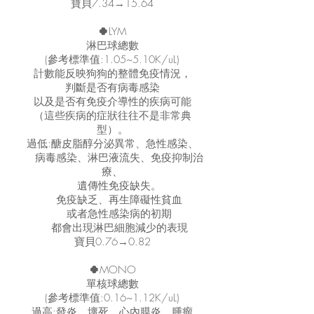
寶貝7.34→15.64
🍀
LYM
淋巴球總數
(參考標準值:1.05~5.10K/uL)
計數能反映狗狗的整體免疫情況，
判斷是否有病毒感染
以及是否有免疫介導性的疾病可能
（這些疾病的症狀往往不是非常典
型）。
過低:醣皮脂醇分泌異常、急性感染、
病毒感染、淋巴液流失、免疫抑制治
療、
遺傳性免疫缺失。
免疫缺乏、再生障礙性貧血
或者急性感染病的初期
都會出現淋巴細胞減少的表現
寶貝0.76→0.82
🍀
MONO
單核球總數
(參考標準值:0.16~1.12K/uL)
過高:發炎、壞死、心內膜炎、腫瘤