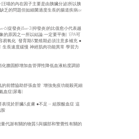
因子(汪喵的內在因子主要是由胰臟分泌)所以胰
不會有缺乏的問題但如細菌過度生長的腸道疾病or
˙w-6(促發炎)&w-3(抑發炎)的比值愈小代表越
原因之一所以結論:一定要平衡) ˙EPA可
易氧化 ˙發育期&繁殖期必須注意多補充 ●
異常 生長速度緩慢 神經肌肉功能異常 學習力
具酯化膽固醇增加血管彈性降低血液粘度調節
氮的前體協助舒張血管 ˙增強免疫功能殺死細
氨血症(尿毒)
於肝臟&皮膚 ●不足 --- 組胺酸血症 這
織胺
與能量代謝有關的物質&與腦部和警覺性有關的