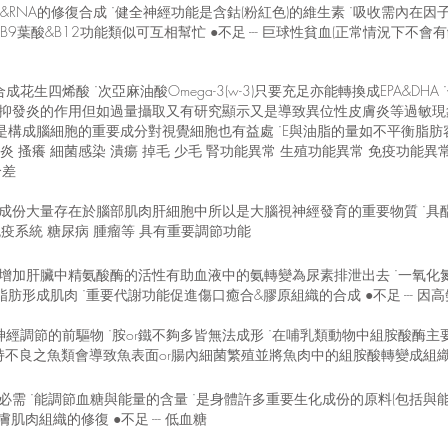
A&RNA的修復合成 ˙健全神經功能是含鈷(粉紅色)的維生素 ˙吸收需內在
B9葉酸&B12功能類似可互相幫忙 ●不足 --- 巨球性貧血(正常情況下
合成花生四烯酸 ˙次亞麻油酸Omega-3(w-3)只要充足亦能轉換成EPA&DHA 
有抑發炎的作用但如過量攝取又有研究顯示又是導致異位性皮膚炎等過敏現象的
A是構成腦細胞的重要成分對視覺細胞也有益處 ˙E與油脂的量如不平衡脂肪容
性皮膚炎 搔癢 細菌感染 潰瘍 掉毛 少毛 腎功能異常 生殖功能異常 免疫功能
合差
重要成份大量存在於腦部肌肉肝細胞中所以是大腦視神經發育的重要物質 ˙
免疫系統 糖尿病 腫瘤等 具有重要調節功能
˙增加肝臟中精氨酸酶的活性有助血液中的氨轉變為尿素排泄出去 ˙一氧化
形成肌肉 ˙重要代謝功能促進傷口癒合&膠原組織的合成 ●不足 --- 因高
神經調節的前驅物 ˙胺or鐵不夠多皆無法成形 ˙在哺乳類動物中組胺酸酶主要表現
持不良之魚類會導致魚表面or腸內細菌繁殖並將魚肉中的組胺酸轉變成組
的必需 ˙能調節血糖與能量的含量 ˙是身體許多重要生化成份的原料(包括
肉組織的修復 ●不足 --- 低血糖