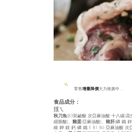
高EPA&DHA處方
​零售
增量降價
大力推廣中...
食品成分：
汪ㄟ
秋刀魚
(B3菸鹼酸 次亞麻油酸 十八碳(花生
纈胺酸)、
雞蛋
(亞麻油酸)、
豬肝
(磷 鐵 
維 鉀 鎂 鈣 磷 鐵 E B1 B6 亞麻