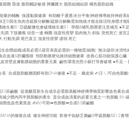
呼吸困難 昏迷 腹部觸診敏感 脾臟腫大 脂肪組織結節 橘色脂肪組織
能量的輔酶 ˙保護黏膜健康 ˙有助離子通透(水分平衡)神經傳導維持神經系
乏Bl因生魚肉含硫胺分解酶(硫胺分解酶需加熱後才能去除活性身體才能吸收)
生素Bl ˙亞硫酸鹽也會破壞維生素B1 ˙孕期&哺乳期應更注意補充 ●不足 -
經失調 下肢癱瘓 頭歪一邊 轉圈 強直性痙攣 肌肉無力 斜臥 突然死亡 迷
 行動失調 尾巴直立 強直性痙攣 虛弱 死亡
成生命體組織(成長必需)&器官表面必需的一種物質(細胞) ˙無法儲存(水溶
避免在血液&肝臟囤積 ˙預防動脈硬化維持細胞健康 ˙改善心肌功能保護心臟
血管壁皮膚黏膜細胞的重要元素 ˙鹼性環境光照小蘇打等會破壞 ●不足 --- 
 ˙合成脂肪酸膽固醇有助DNA修復 ●不足 --- 癩皮病 ✔(汪ㄟ)可由色胺酸
B3菸鹼酸 ˙促進醣質新生合成非必需胺基酸神經傳導物質影響血色素合成
少體內同半胱胺酸的產生 ˙是合成血清素的必要元素之一(色胺酸 B6 碳水化合
細胞低血色素貧血 ✍B6可助➡色胺酸➡合成B3菸鹼酸
&RNA的修復合成 ˙健全神經功能 ˙飲食中如缺乏膽鹼&甲硫胺酸&B12會增