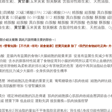
性維生素)、
黃甘薯
(玉米黃素 類黃酮素 含脂溶性維生素)、天然油脂、
)四烯酸 20碳5烯酸(EPA) 22碳6烯酸(DHA) 精胺酸 組胺酸 異白
B2核黃素 B3菸鹼酸 B6 B9葉酸 B12 精胺酸 異白胺酸 白胺酸 酥胺酸 
亞麻油酸 精胺酸 組胺酸 異白胺酸 白胺酸 離胺酸 苯丙胺酸 色胺酸 酥胺酸
維生素)、
黃甘薯
(玉米黃素 類黃酮素 含脂溶性維生素)、天然油脂、0
 全部介紹太複雜 因此只說明最主要的部份～)
 «營養知識»【不代表 «有吃» 就會健康】想寶貝健康 除了 «我們的食物給吃足夠» 外
酸 ˙是腸內有益菌的食物&大腸細胞的能量來源 ˙促進有益菌生長減少有害
等功能 ˙含水的膨脹特性延遲了食物從胃到小腸的時間所以還可抑止血糖的
使排泄物較為柔軟易於排出減少有害物質的危害 ˙過程中再與油脂結合吸
病菌的抵抗力減少大腸癌~全身疾病的發生機率
壓 ˙神
經細胞訊息傳遞的重要元素 ˙葡萄糖吸收&肌肉收縮 ˙細胞內鉀比鎂多需
 血清肌酸酐增加 引發腎臟疾病
要成分 ˙穩定神經細胞的訊息傳遞 ˙肌肉的細胞膜心肌肌肉收縮血壓調節血
生長遲緩 體重下降 低血鎂症 運動失調 後肢癱瘓or肌肉抽搐痙攣
免脂質氧化(E與油脂的量如不平衡脂肪容易氧化) ˙與生殖&免疫功能有關防止老化