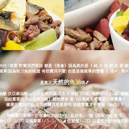
任1菜單 對寶貝們來說 都是《美食》因為真的是《 純 大 自 然 的 新 鮮 食
單(因為秋刀魚的味道 有些寶貝不愛) 但是這個菜單的營養《 非✔...常✔.
天然的
魚油
是真正
哦💕
酸 次亞麻油酸 w-6:w-3 十八碳(花生)四烯酸 20碳5烯酸(EPA) 22碳6烯酸(
這組重要的《必須脂肪酸》就他最多 是《抗發炎》最重要的營養素 ❗
健康的寶貝要吃 生病的寶貝更是要吃 這樣營養才不會有《缺口》❗
📢讓寶貝乖乖一定都會吃的好方法 : 那就是 - - - 做《搭配👈》使用
4/5~9/10 這個菜單1/5~1/10◢ 也就是1~2口 以這樣的比例做搭