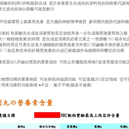
胺基酸的利用&抑制脂肪合成 ˙是許多重要生化成份的原料包括與能量代謝
✍神經元退化疾病白胺酸可能是解方
狀腺素腎上腺素黑色素 ˙是大腦的神經傳導物質 ˙參與體內脂肪代謝和糖代謝 
)過程:色胺酸先生成血清素幫助安定放鬆再進一步生成褪黑激素幫助入睡 ˙可
長素(一種植物激素)的前體 ˙是合成血清素的必要元素之一(色胺酸 B6 碳水
隨和性而且可產生促進大腦睡眠的褪黑激素另外當B3菸鹼酸本身的量足夠
B12如足夠也有助於褪黑激素的分泌已被建議作為癲癇和抑鬱症的治療
原蛋白&牙齒紶瑯質的重要成份 ˙可防止肝臟脂肪堆積&促進胃腸道功能正常 ˙
和生物體结構的重要物質 ˙可改善肌肉協調功能 ˙可促進腦力&安定情緒 ˙也
治療肝功能衰竭 ●不足 --- 氫不平衡(腸道不健康)