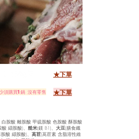
★下單
★下單
少須購買1鍋 沒有零售
胺酸 白胺酸 離胺酸 甲硫胺酸 色胺酸 酥胺酸
酥胺酸 纈胺酸)、
糙米
(鎂 B1)、
大豆
(膳食纖
酥胺酸 纈胺酸)、
萵苣
(萵苣素 含脂溶性維