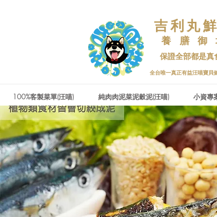
吉利丸
養 膳 御
保證全部都是真
​全台唯一真正有益汪喵寶貝
100%客製菜單(汪喵)
純肉肉泥菜泥穀泥(汪喵)
小資專案