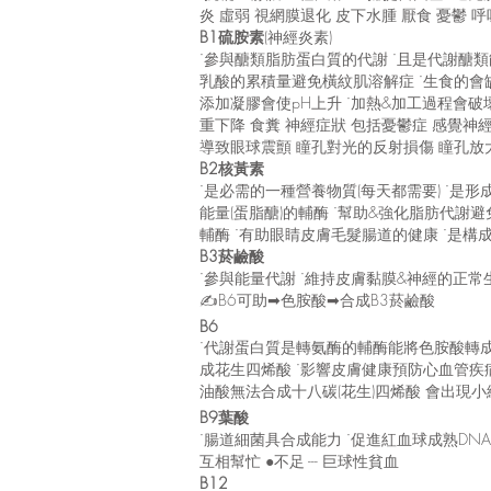
炎 虛弱 視網膜退化 皮下水腫 厭食 憂鬱 
B1硫胺素
(神經炎素)
˙參與醣類脂肪蛋白質的代謝 ˙且是代謝醣類
乳酸的累積量避免橫紋肌溶解症 ˙生食的會缺
添加凝膠會使pH上升 ˙加熱&加工過程會破壞維
重下降 食糞 神經症狀 包括憂鬱症 感覺神
導致眼球震顫 瞳孔對光的反射損傷 瞳孔放大
B2核黃素
˙是必需的一種營養物質(每天都需要) ˙是形
能量(蛋脂醣)的輔酶 ˙幫助&強化脂肪代謝
輔酶 ˙有助眼睛皮膚毛髮腸道的健康 ˙是構成
B3菸鹼酸
˙參與能量代謝 ˙維持皮膚黏膜&神經的正常生長
✍B6可助➡色胺酸➡合成B3菸鹼酸
B6
˙代謝蛋白質是轉氨酶的輔酶能將色胺酸轉成
成花生四烯酸 ˙影響皮膚健康預防心血管疾病減
油酸無法合成十八碳(花生)四烯酸 會出現小
B9葉酸
˙腸道細菌具合成能力 ˙促進紅血球成熟DNA
互相幫忙 ●不足 --- 巨球性貧血
B12