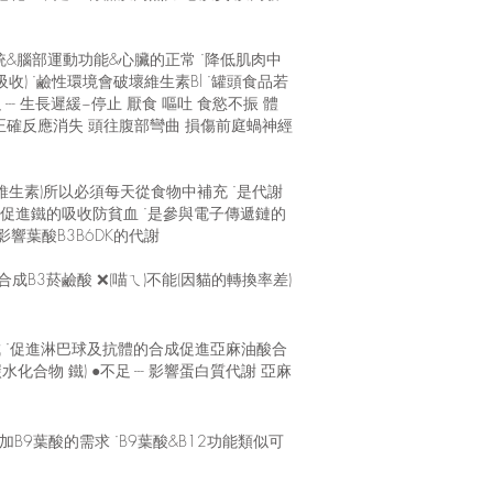
統&腦部運動功能&心臟的正常 ˙降低肌肉中
 ˙鹼性環境會破壞維生素Bl ˙罐頭食品若
-- 生長遲緩~停止 厭食 嘔吐 食慾不振 體
宮正確反應消失 頭往腹部彎曲 損傷前庭蝸神經
性維生素)所以必須每天從食物中補充 ˙是代謝
 ˙促進鐵的吸收防貧血 ˙是參與電子傳遞鏈的
影響葉酸B3B6DK的代謝
合成B3菸鹼酸 ❌(喵ㄟ)不能(因貓的轉換率差)
 ˙促進淋巴球及抗體的合成促進亞麻油酸合
物 鐵) ●不足 --- 影響蛋白質代謝 亞麻
加B9葉酸的需求 ˙B9葉酸&B12功能類似可