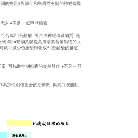
有關的物質&與腦部和警覺性有關的神經傳導
●不足 --- 低甲狀腺素
合成B3菸鹼酸 ˙可合成神經傳遞物質 ˙是
化合物 鐵) ●動物實驗提高血清素含量動物的互
時就可減少色胺酸轉化成B3菸鹼酸的量這
可協助控制癲癇的突然發作 ●不足 --- 肝
可作為加快創傷癒合的治療劑 ˙與異白胺酸配