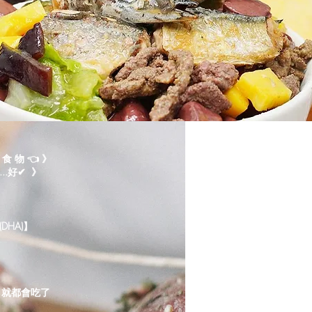
 物 👈 》
..好✔ 》
DHA)】
配 就都會吃了