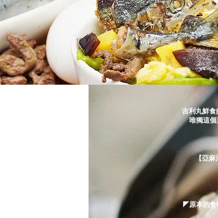
吉利丸鮮食的
唯獨這個菜
【亞麻油
◤原本的食物