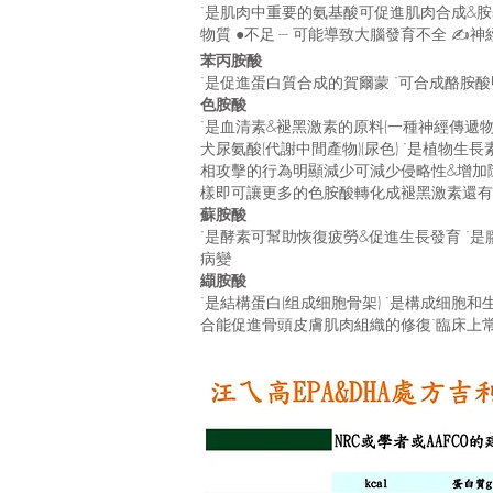
˙是肌肉中重要的氨基酸可促進肌肉合成&
物質 ●不足 --- 可能導致大腦發育不全 
苯丙胺酸
˙是促進蛋白質合成的賀爾蒙 ˙可合成酪胺酸甲
色胺酸
˙是血清素&褪黑激素的原料(一種神經傳遞物
犬尿氨酸(代謝中間產物)(尿色) ˙是植物生
相攻擊的行為明顯減少可減少侵略性&增加
樣即可讓更多的色胺酸轉化成褪黑激素還有
蘇胺酸
˙是酵素可幫助恢復疲勞&促進生長發育 ˙是膠
病變
纈胺酸
˙是結構蛋白(组成细胞骨架) ˙是構成细胞
合能促進骨頭皮膚肌肉組織的修復˙臨床上常用來