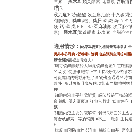
生素)、
黑木耳
(類黃酮素 花青素 含脂溶
喵ㄟ
秋刀魚
(B3菸鹼酸 次亞麻油酸 十八碳(花生
纈胺酸)、
豬血
(鐵)、
豬肝
(磷 鐵 鋅 A 
鎂 鈣 磷 鐵 E B1 B6 亞麻油酸 次
素)、
黑木耳
(類黃酮素 花青素 含脂溶性
適用情形：
​(​此菜單需要的相關營養非常多
另外本公司的 «營養素» 說明 僅在讓飼主明瞭相關的
膳食纖維
(腸道清道夫)
˙屬可發酵醣類於大腸處發酵會產生短鏈脂肪
的吸收 ˙使腸細胞有正常生長&分化&代謝
可促進腸的蠕動縮短了食物殘渣通過的時間
體外 ˙所以可提升免疫的功能進而增強對
鉀
˙細胞內液主要的電解質 ˙調節酸鹼平衡&滲透
良 躁動 肌肉癱瘓無力 無法行走 低血鉀症
鎂
˙細胞內液主要的電解質 ˙骨骼&牙齒的主
質合成酵素...等的輔酶 ●不足 --- 厭食 
E
˙抗凝血(預防血栓)&溶血 ˙捕捉自由基 ˙避