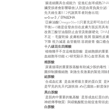
˙腸道細菌具合成能力 ˙促進紅血球成熟DN
臟受損者會影響吸收(人則是由胃負責分泌) ˙
先天維生素B12代謝異常者則會出現)
w-6:w-3 / EPA&DHA
˙亞麻油酸Omega-6(w-6)只要充足即可自行
平衡(w-6雖是促發炎但在皮膚方面反而具
改善三酸甘油脂防止血管及動脈硬化 ˙DH
不足 --- 毛髮乾燥 皮膚粗糙 脫屑 脂漏
下降 視力減退 血管脆弱 容易瘀青 傷口癒
十八碳花生四烯酸
˙植物幾乎不含這種脂肪酸 ˙是細胞膜的
血細胞等功能 👉研究顯示:對心血管系統 
精胺酸
˙尿素循環的重要胺基酸有助減少胺的毒性 
菌抑制腫瘤細胞 ˙刺激生長激素的製造消除脂肪
組胺酸
˙合成血紅素 ˙是血液裡最主要的蛋白質 ˙是
是罕見的先天代謝疾病 ✍已腐敗or鮮度保
異白胺酸
˙是肌肉中重要的氨基酸 ˙是形成血紅蛋白
神經傳導物質) ˙與纈氨酸配合能促進骨頭皮膚肌
白胺酸