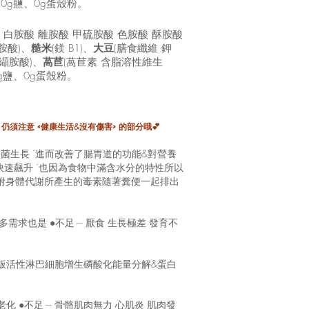
0g鹽、0g蛋殼粉。
胺酸 白胺酸 離胺酸 甲硫胺酸 色胺酸 酥胺酸
纈胺酸)、
糙米
(鎂 B1)、
大豆
(膳食纖維 鉀
 纈胺酸)、
萵苣
(萵苣素 含脂溶性維生
g鹽、0g蛋殼粉。
 仍須注意 «健康生活&沒有傷害» 的部分哦💕
菌生長 ˙進而改善了腸胃道的功能&對營養
快速飆升 ˙也因為食物中滿含水分的特性所以
附身體代謝所產生的毒素隨著糞便一起排出
求也是 ●不足 --- 厭食 生長極差 發育不
小板活性淋巴細胞增生磷酸化能量分解&蛋白
 ●不足 --- 骨骼肌肉無力 心肌炎 肌肉發