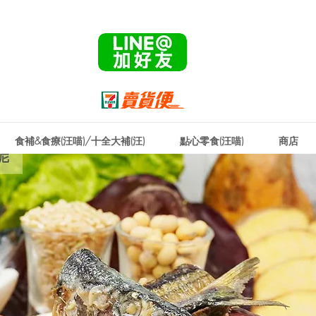
！ 🌟
廣健康年 🌟
專案優惠一整年🌟
食補&食療(汪喵)/十全大補(汪)
點心零食(汪喵)
商店