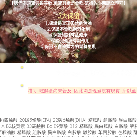
【我們不須寶貝很喜歡 但寶貝還是會吃 這樣的心態建立即可】
​​5大保證
1.保證是真正天然的魚油
2.保證不會吃到塑化劑
3.保證絕對有益健康
4.保證完全沒有副作用
5.保證不會讓體內的營養更亂
汪ㄟ
喵ㄟ 吃鮮食尚未普及 因此均是現煮沒有現貨 所以至
)四烯酸 20碳5烯酸(EPA) 22碳6烯酸(DHA) 精胺酸 組胺酸 異白
鋅 A B2核黃素 B3菸鹼酸 B6 B9葉酸 B12 精胺酸 異白胺酸 白胺酸 
油酸 次亞麻油酸 精胺酸 組胺酸 異白胺酸 白胺酸 離胺酸 苯丙胺酸 色胺酸 