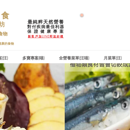
鮮食
最純粹天然營養
🌟 號外！號外
 坊
對付疾病最佳利器
🌟 2026大力推
​保 證 健 康 專 案
食物
🌟零售增量降價特優惠
新客戶加LINE即送好禮
健康的食物
(汪)
多寶專案(喵)
全營養菜單(汪喵)
月菜單(汪)