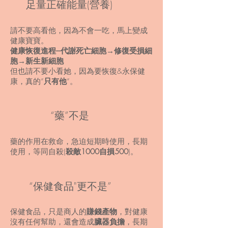
足量正確能量(營養)
請不要高看他，因為不會一吃，馬上變成
健康寶寶。
健康恢復進程---代謝死亡細胞→修復受損細
胞→新生新細胞
但也請不要小看她，因為要恢復&永保健
康，真的”
只有他
”。
“藥”不是
藥的作用在救命，急迫短期時使用，長期
使用，等同自殺(
殺敵1000自損500
)。
“保健食品"更不是”
保健食品，只是商人的
賺錢產物
，對健康
沒有任何幫助，還會造成
臟器負擔
，長期