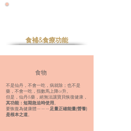
🌟 號外！號外！ 🌟
🌟 2026大力推廣健康年 🌟
🌟零售增量降價特優惠專案優惠一整年🌟
食補&食療功能
​食物
不是仙丹，不會一吃，病就除；也不是
藥，不會一吃，指數馬上降or升。
但是，仙丹&藥，絕無法讓寶貝恢復健康，
其功能：短期急迫時使用
。
要恢復為健康體———
足量正確能量(營養)
是根本之道
。