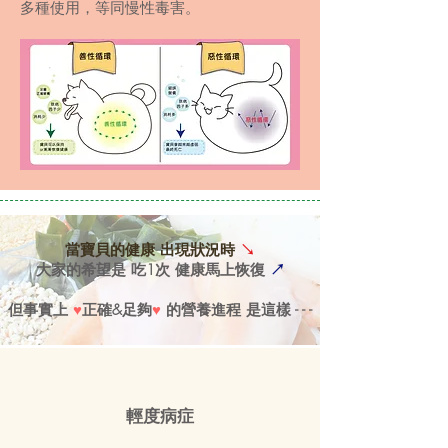
多種使用，等同慢性毒害。
當寶貝的健康 出現狀況時
↘
大家的希望是 吃1次 健康馬上恢復
↗
但事實上
♥
正確&足夠
♥
的營養進程 是這樣 - - -
輕度病症