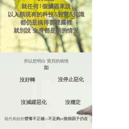
就任何1個臟器來說
以人類現有的科技&智慧&知識
都仍是搞得雲裡霧裡
就別說 全身都是病的情況
所以您明白 寶貝的病情
​如
沒停止惡化
沒好轉
沒減緩惡化
沒穩定
就代表給的
營養不正確
or
不足夠or致病因子仍在