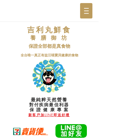
吉利丸鮮食
養 膳 御 坊
保證全部都是真食物
​全台唯一真正有益汪喵寶貝健康的食物
最純粹天然營養
對付疾病最佳利器
​保 證 健 康 專 案
新客戶加LINE即送好禮