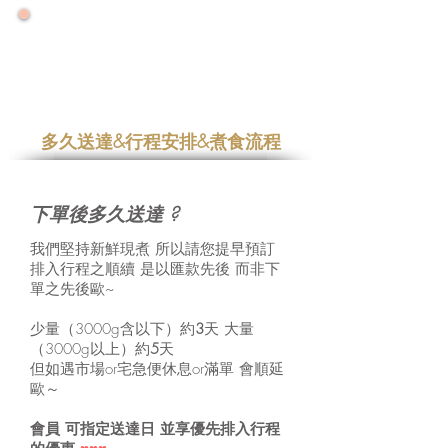
🌟 號外！號外！ 🌟
🌟 2026大力推廣健康年 🌟
🌟零售增量降價特優惠專案優惠一整年🌟
多久送達&
行程安排&
煮食流程
下單後多久送達 ?
我們堅持新鮮現煮 所以請您提早預訂
排入行程之順續 是以匯款先後 而非下
單之先後歐~
少量（3000g含以下）約
3
天 大量
（3000g以上）約
5
天
但如遇市場or宅急便休息or滿單 會順延
歐～
會員 可指定送達日 並享優先排入行程