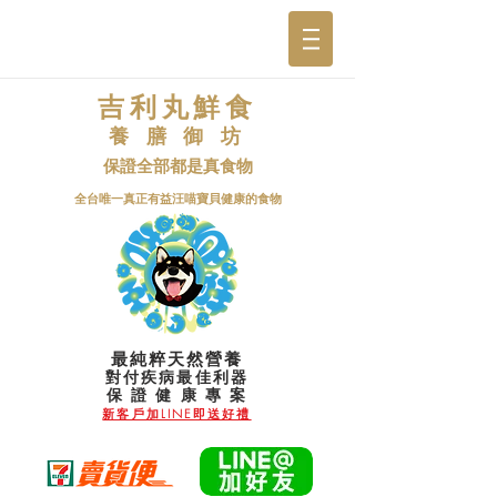
吉利丸鮮食
養 膳 御 坊
保證全部都是真食物
​全台唯一真正有益汪喵寶貝健康的食物
最純粹天然營養
對付疾病最佳利器
​保 證 健 康 專 案
新客戶加LINE即送好禮