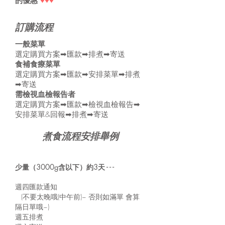
的優惠
♥♥♥
訂購流程
一般菜單
選定購買方案➡匯款➡排煮➡寄送
食補食療菜單
選定購買方案➡匯款➡安排菜單➡排煮
➡寄送
需檢視血檢報告者
選定購買方案➡匯款➡檢視血檢報告➡
安排菜單&回報➡排煮➡寄送
煮食流程安排舉例
少量（3000g含以下）約3天 - - -
週四匯款通知
(不要太晚哦(中午前)~ 否則如滿單 會算
隔日單哦~)
週五排煮