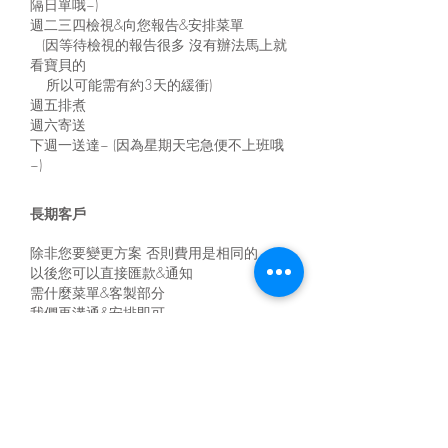
隔日單哦~)
週二三四檢視&向您報告&安排菜單
(因等待檢視的報告很多 沒有辦法馬上就
看寶貝的
所以可能需有約3天的緩衝)
週五排煮
週六寄送
下週一送達~ (因為星期天宅急便不上班哦
~)
長期客戶
除非您要變更方案 否則費用是相同的
以後您可以直接匯款&通知
需什麼菜單&客製部分
我們再溝通&安排即可
這樣就會更快哦
♥♥♥
聯絡方式
吉利丸鮮食