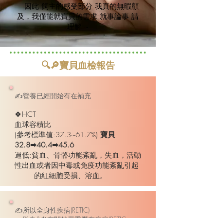
因此 飼主的感受部分 我真的無暇顧
及，我僅能就寶貝的需求 就事論事 請
理解 ~
🔍🔎寶貝血檢報告
✍️營養已經開始有在補充
🍀HCT
血球容積比
(參考標準值:37.3~61.7%)
寶貝
32.8➡40.4➡45.6
過低:貧血、骨骼功能紊亂，失血，活動
性出血或者因中毒或免疫功能紊亂引起
的紅細胞受損、溶血。
✍所以全身性疾病(RETIC)