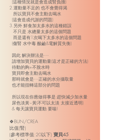
(這種情況就是會造成腎負擔)
2.運動量不足的 也不會覺得渴
所以寶貝不會主動去喝水
(這會造成代謝的問題)
3.另外 鮮食加太多水的這種錯誤
不只是 水總量太多的這個問題
而是還有1次喝下太多水的這個問題
(傷腎 水中毒 酸鹼&電解質失衡)
因此 解決辦法是- - -
請增加寶貝的運動量(這才是正確的方法)
待動的夠+不脫水時
寶貝即會主動去喝水
那時就會是- - -正確的水分攝取量
也才能扭轉這部分的問題
所以現在你應做得事是:趕快減少加水量
尿色淡黃~黃(不可以太淡 太接近透明)
& 每天讓寶貝運動 要喘!
🍀BUN/CREA
比值(腎)
(參考標準值:20以下)
寶貝45