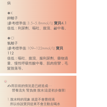
病
🍀K
鉀離子
(參考標準值:3.5~5.8mmol/L)
寶貝4.1
值低：利尿劑、嘔吐、腹瀉、鹼中毒。
🍀Cl
氯離子
(參考標準值:109~122mmol/L)
寶貝
112
值低：嘔吐、腹瀉、服利尿劑、藥物過
量、慢性呼吸性酸中毒、肌肉痙攣，毛
髮脫落等。
✍而目前的情況是已經造成- - -
營養流失 腎負擔 脫水(這是初步傷害)
1.脫水時的現象 就是不會覺得渴
所以你說寶貝從來不會主動去喝水