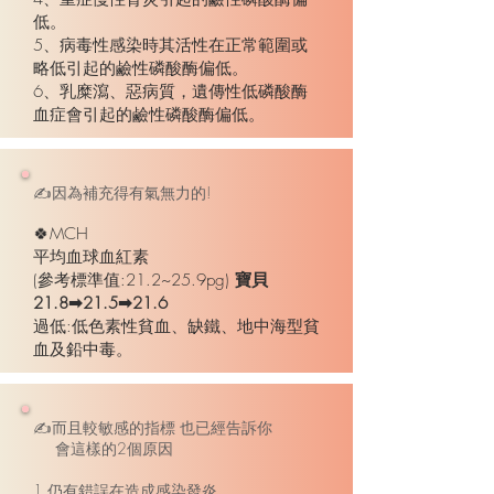
低。
5、病毒性感染時其活性在正常範圍或
略低引起的鹼性磷酸酶偏低。
6、乳糜瀉、惡病質，遺傳性低磷酸酶
血症會引起的鹼性磷酸酶偏低。
✍因為補充得有氣無力的!
🍀MCH
平均血球血紅素
(參考標準值:21.2~25.9pg)
寶貝
21.8➡21.5➡21.6
過低:低色素性貧血、缺鐵、地中海型貧
血及鉛中毒。
✍而且較敏感的指標 也已經告訴你
會這樣的2個原因
1.仍有錯誤在造成感染發炎