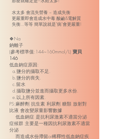
那麼就確定是---水給太多!
水太多 會流失營養 ~ 造成失衡
更嚴重即會造成水中毒 酸鹼&電解質
失衡...等等
簡單說就是"病"會更嚴重!
🍀Na
鈉離子
(參考標準值:144~160mmol/L)
寶貝
146
低血鈉症原因:
a.鹽分的攝取不足.
b.鹽分的喪失.
c.留水
d.攝取鹽分並進而攝取更多水份.
e.以上所有因素.
PS:麻醉劑 抗生素 利尿劑 糖類 放射對
比液 會改變尿量影響數據
低血鈉症 是抗利尿激素不適當分泌
症候群 主要是一種因抗利尿激素不適當
分泌
而造成水份滯留or稀釋性低血鈉症疾