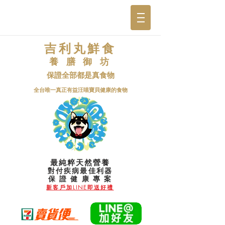
吉利丸鮮食
養 膳 御 坊
保證全部都是真食物
​全台唯一真正有益汪喵寶貝健康的食物
最純粹天然營養
對付疾病最佳利器
​保 證 健 康 專 案
新客戶加LINE即送好禮