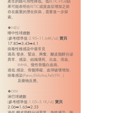
產生的鐵可用性降低。低RETIC-HGB結
果可能表明在RETIC或貧血症增加之前
存在嚴重的潛在疾病，需要進一步探
索。
🍀NEU
嗜中性球總數
(參考標準值:2.95~11.64K/uL)
寶貝
17.85➡3.43➡4.1
病毒性種感染中最常見
過高:發炎、緊迫、興奮、醣皮脂醇分泌
異常、感染、組織壞死、出血、溶血、
IMHA、慢性骨髓白血病。
過低:感染、骨髓障礙、血球破壞增加、
病毒感染(Parvo,Ehrlichia,FeLV,FIV…)
及藥物反應。
🍀LYM
淋巴球總數
(參考標準值:1.05~5.1K/uL)
寶貝
2.06➡1.65➡2.53
過低:醣皮脂醇分泌異常、急性感染、病