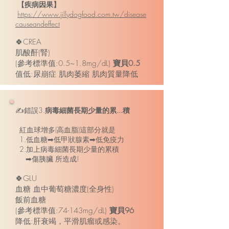
【疾病因果】
https://www.jillydogfood.com.tw/disease
causeandeffect
🍀CREA
肌酸酐(腎)
(參考標準值:0.5~1.8mg/dL)
寶貝0.5
值低:尿崩症 肌肉萎縮 肌肉質量降低
✍錯誤3.
病毒細菌長期少量的累...積
紅血球增多(高血脂)這部分就是
1.低血糖➡低甲狀腺素➡低免疫力
2.加上病毒細菌長期少量的累積
➡傷胰臟 所造成!
🍀GLU
血糖 血中葡萄糖濃度(全身性)
飯前血糖
(參考標準值:74-143mg/dL)
寶貝96
降低:肝衰竭，平滑肌瘤或感染。