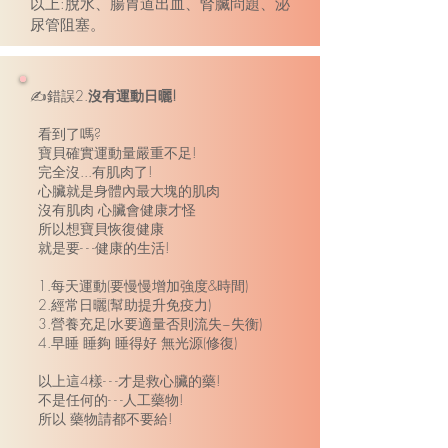
以上:脫水、腸胃道出血、腎臟問題、泌
尿管阻塞。
✍錯誤2.
沒有運動日曬!
看到了嗎?
寶貝確實運動量嚴重不足!
完全沒...有肌肉了!
心臟就是身體內最大塊的肌肉
沒有肌肉 心臟會健康才怪
所以想寶貝恢復健康
就是要- - -健康的生活!
1.每天運動(要慢慢增加強度&時間)
2.經常日曬(幫助提升免疫力)
3.營養充足(水要適量否則流失~失衡)
4.早睡 睡夠 睡得好 無光源(修復)
以上這4樣- - -才是救心臟的藥!
不是任何的- - -人工藥物!
所以 藥物請都不要給!