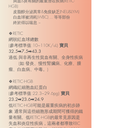
與血&炎有關的嚴重潛在疾病(RETIC-
HGB)
皮脂醇分泌異常&免疫缺乏(NEU&LYM)
白血球被消耗(WBC) ... 等等部份
終於得以喘息 ~
🍀RETIC
網狀紅血球總數
(參考標準值:10~110K/uL)
寶貝
32.5➡7.5➡43.3
過低:與非再生性貧血有關、全身性疾病
(如:發炎、慢性腎臟病、化療、腫
瘤、白血病、中毒。)
🍀RETIC-HGB
網織紅細胞血紅蛋白
(參考標準值:22.3~29.6pg)
寶貝
23.2➡23.6➡24.9
低RETIC-HGB可能是嚴重疾病的初步跡
象 通常與這些細胞形成期間可獲得的鐵
量有關。低RETIC-HGB的最常見原因是
失血和炎症性疾病，這兩者都導致RBC