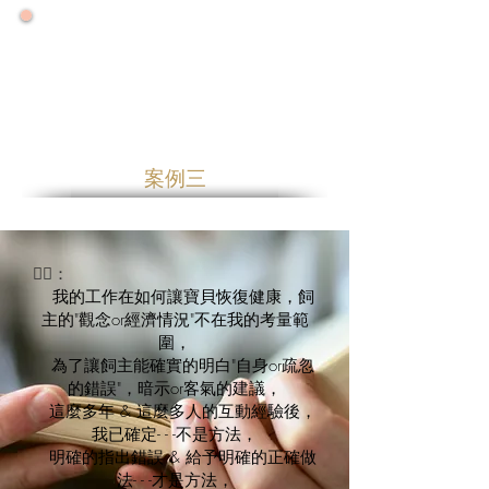
🌟 號外！號外！ 🌟
🌟 2026大力推廣健康年 🌟
🌟零售增量降價特優惠專案優惠一整年🌟
案例三
👩‍⚕️：
我的工作在如何讓寶貝恢復健康，飼
主的"觀念or經濟情況"不在我的考量範
圍，
為了讓飼主能確實的明白"自身or疏忽
的錯誤"，暗示or客氣的建議，
這麼多年 & 這麼多人的互動經驗後，
我已確定- - -不是方法，
明確的指出錯誤 & 給予明確的正確做
法- - -才是方法，