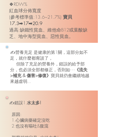
🍀RDW%
紅血球分佈寬度
(參考標準值:13.6~21.7%)
寶貝
17.3➡17➡20.9
過高:缺鐵性貧血、維他命B12或葉酸缺
乏、地中海型貧血、惡性貧血。
✍營養充足 是健康的第1關，這部分如不
足，就什麼都甭談了，
但除了充足的營養外，錯誤的給予部
分，也必須全部都修正，否則如- - -
《流失
>補充 & 傷害>修復》
寶貝就仍會繼續地越
來越虛弱...
✍錯誤1.
水太多!
原因:
1.心臟病藥確定沒吃
2.也沒有嘔吐&腹瀉