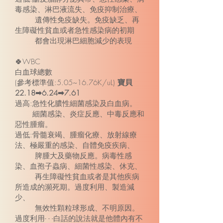
毒感染、淋巴液流失、免疫抑制治療、
遺傳性免疫缺失。免疫缺乏、再
生障礙性貧血或者急性感染病的初期
都會出現淋巴細胞減少的表現
🍀WBC
白血球總數
(參考標準值:5.05~16.76K/uL)
寶貝
22.18➡6.24➡7.61
過高:急性化膿性細菌感染及白血病。
細菌感染、炎症反應、中毒反應和
惡性腫瘤。
過低:骨髓衰竭、腫瘤化療、放射線療
法、極嚴重的感染、自體免疫疾病、
脾腫大及藥物反應。病毒性感
染、血孢子蟲病、細菌性感染、休克、
再生障礙性貧血或者是其他疾病
所造成的瀕死期。過度利用、製造減
少、
無效性顆粒球形成、不明原因。
過度利用- - -白話的說法就是他體內有不