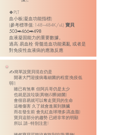
🍀PLT
血小板(凝血功能指標)
(參考標準值:148~484K/uL)
寶貝
503➡466➡498
血液凝固能力的重要數據。
過高:易血栓 骨髓造血功能紊亂 或者是
對免疫性血液病的應激反應
✍簡單說寶貝現在仍是
開著大門迎接病毒細菌的程度(免疫低
弱!)
雖已有煞車 但阿兵哥仍是太少
也就是說垃圾(異物)&髒(細菌)
會很容易就可以奪走寶貝的生命
這種傷害 久了就會進展到胰臟
而在發生前 會先紅血球增多(高血脂)
寶貝這部分的趨勢 已經非常的明顯
所以 請---特別注意!
雖然寶貝可能沒有吃到垃圾(異物)