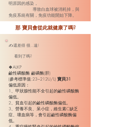
明原因的感染，
導致白血球被消耗掉，與
免疫系統有關，免疫功能開始下降。
那 寶貝會從此就健康了嗎?
✍還差得 很...遠!
看到了嗎?
🍀ALKP
鹼性磷酸酶 鹼磷酶(肝)
(參考標準值:23~212U/L)
寶貝31
偏低原因：
1、甲狀腺性能不全引起的鹼性磷酸酶
偏低。
2、貧血引起的鹼性磷酸酶偏低。
3、營養不良、呆小症，維生素C缺乏
症、壞血病等，會引起鹼性磷酸酶偏
低。
4、重症慢性腎炎引起的鹼性磷酸酶偏