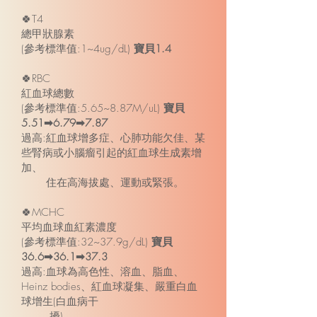
🍀T4
總甲狀腺素
(參考標準值:1~4ug/dL)
寶貝1.4
🍀RBC
紅血球總數
(參考標準值:5.65~8.87M/uL)
寶貝
5.51➡6.79➡7.87
過高:紅血球增多症、心肺功能欠佳、某
些腎病或小腦瘤引起的紅血球生成素增
加、
住在高海拔處、運動或緊張。
🍀MCHC
平均血球血紅素濃度
(參考標準值:32~37.9g/dL)
寶貝
36.6➡36.1➡37.3
過高:血球為高色性、溶血、脂血、
Heinz bodies、紅血球凝集、嚴重白血
球增生(白血病干
擾)。