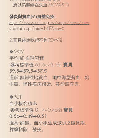
所以仍繼續在失血(MCV&PCT)
發炎與貧血(👈自體免疫)
https://www.cch.org.tw/vmpc/news/new
s_detail.aspx?oid=148&no=6
2.而且確定吃得不夠(RDW%)
🍀MCV
平均(紅)血球容積
(參考標準值:61.6~73.5fL)
寶貝
59.5➡59.5➡57.9
過低:缺鐵性地貧血、地中海型貧血、鉛
中毒、慢性疾病感染、某些癌症等。
🍀PCT
血小板容積比
(參考標準值:0.14~0.46%)
寶貝
0.56➡0.49➡0.51
過高:缺鐵、血小板生成減少之復原期、
脾臟切除、發炎。