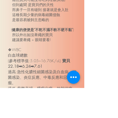
但到處聞 是寶貝們的天性
而鼻子一旦有碰到 接著就是會入肚
這種長期少量的病毒細菌侵蝕
是最容易被飼主忽略的
(
健康的便便是"不乾不濕不軟不硬不黏"
)
所以外出如沒牽繩的寶貝
建議要牽繩 + 眼睛要看!
🍀WBC
白血球總數
(參考標準值:5.05~16.76K/uL)
寶貝
22.18➡6.24➡7.61
過高:急性化膿性細菌感染及白血病。細
菌感染、炎症反應、中毒反應和惡性腫
瘤。
過低:骨髓衰竭、腫瘤化療、放射線療
法、極嚴重的感染、自體免疫疾病、脾
腫大及藥物反應。
病毒性感染、血孢子蟲病、細菌
性感染、休克、再生障礙性貧血或者是
其他疾病