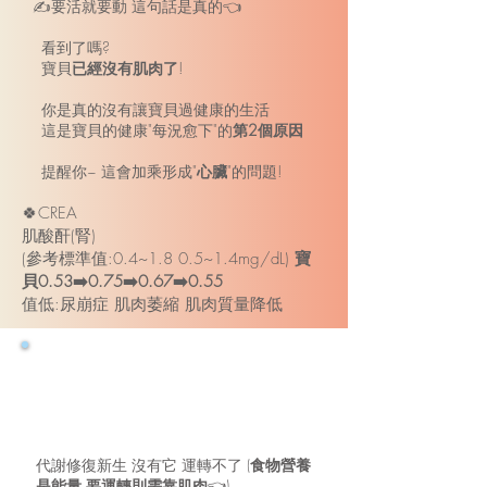
✍️要活就要動 這句話是真的👈
看到了嗎?
寶貝
已經沒有肌肉了
!
你是真的沒有讓寶貝過健康的生活
這是寶貝的健康"每況愈下"的
第2個原因
提醒你~ 這會加乘形成"
心臟
"的問題!
🍀CREA
肌酸酐(腎)
(參考標準值:0.4~1.8 0.5~1.4mg/dL)
寶
貝0.53➡️0.75➡️0.67➡️0.55
值低:尿崩症 肌肉萎縮 肌肉質量降低
解說1
代謝修復新生 沒有它 運轉不了 (
食物營養
是能量 要運轉則需靠肌肉
👈)