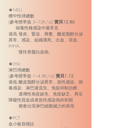
🍀NEU
嗜中性球總數
(參考標準值:3~12K/uL)
寶貝12.86
病毒性種感染中最常見
過高:發炎、緊迫、興奮、醣皮脂醇分泌
異常、感染、組織壞死、出血、溶血、
IMHA、
慢性骨髓白血病。
🍀LYM
淋巴球總數
(參考標準值:1~4.8K/uL)
寶貝1.12
過低:醣皮脂醇分泌異常、急性感染、病
毒感染、淋巴液流失、免疫抑制治療、
遺傳性免疫缺失。免疫缺乏、再生
障礙性貧血或者急性感染病的初期
都會出現淋巴細胞減少的表現
🍀PCT
血小板容積比