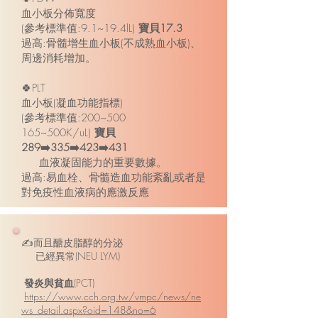
血小板分佈寬度
(參考標準值:9.1~19.4lL)
寶貝17.3
過高:骨髓增生血小板(不成熟血小板)、
周邊消耗增加。
🍀PLT
血小板(凝血功能指標)
(參考標準值:200~500
165~500K/uL)
寶貝
289➡️335➡️423➡️431
血液凝固能力的重要數據。
過高:易血栓、骨髓造血功能紊亂或者是
對免疫性血液病的應激反應
✍️而且醣皮脂醇的分泌
已經異常(NEU LYM)
發炎與貧血
(PCT)
https://www.cch.org.tw/vmpc/news/ne
ws_detail.aspx?oid=148&no=6