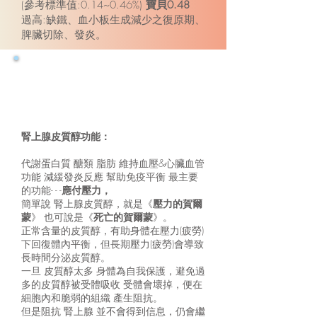
(參考標準值:0.14~0.46%)
寶貝0.48
過高:缺鐵、血小板生成減少之復原期、
脾臟切除、發炎。
解說2
腎上腺皮質醇功能：
代謝蛋白質 醣類 脂肪 維持血壓&心臟血管
功能 減緩發炎反應 幫助免疫平衡 最主要
的功能- - -
應付壓力，
簡單說 腎上腺皮質醇，就是《
壓力的賀爾
蒙
》 也可說是《
死亡的賀爾蒙
》。
正常含量的皮質醇，有助身體在壓力(疲勞)
下回復體內平衡，但長期壓力(疲勞)會導致
長時間分泌皮質醇。
一旦 皮質醇太多 身體為自我保護，避免過
多的皮質醇被受體吸收 受體會壞掉，便在
細胞內和脆弱的組織 產生阻抗。
但是阻抗 腎上腺 並不會得到信息，仍會繼