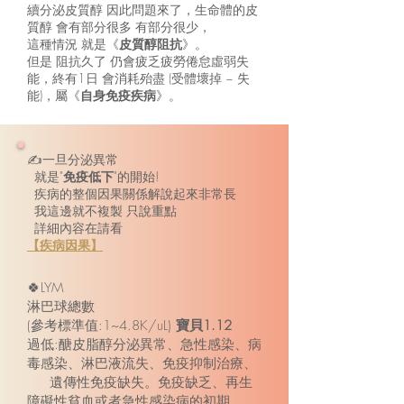
續分泌皮質醇 因此問題來了，生命體的皮
質醇 會有部分很多 有部分很少，
這種情況 就是《
皮質醇阻抗
》。
但是 阻抗久了 仍會疲乏疲勞倦怠虛弱失
能，終有1日 會消耗殆盡 (受體壞掉 ~ 失
能)，屬《
自身免疫疾病
》。
✍️一旦分泌異常
就是"
免疫低下
"的開始!
疾病的整個因果關係解說起來非常長
我這邊就不複製 只說重點
詳細內容在請看
【疾病因果】
🍀LYM
淋巴球總數
(參考標準值:1~4.8K/uL)
寶貝1.12
過低:醣皮脂醇分泌異常、急性感染、病
毒感染、淋巴液流失、免疫抑制治療、
遺傳性免疫缺失。免疫缺乏、再生
障礙性貧血或者急性感染病的初期