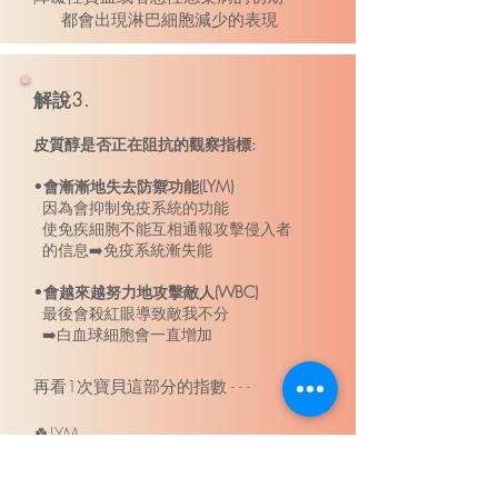
都會出現淋巴細胞減少的表現
解說3.
皮質醇是否正在阻抗的觀察指標:
•
會漸漸地失去防禦功能(LYM)
因為會抑制免疫系統的功能
使免疾細胞不能互相通報攻擊侵入者
的信息➡️免疫系統漸失能
•
會越來越努力地攻擊敵人(WBC)
最後會殺紅眼導致敵我不分
➡️白血球細胞會一直增加
再看1次寶貝這部分的指數 - - -
🍀LYM
淋巴球總數
(參考標準值:1~4.8K/uL)
寶貝1.12