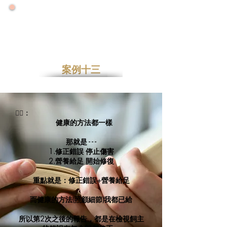
🌟 號外！號外！ 🌟
🌟 2026大力推廣健康年 🌟
🌟零售增量降價特優惠專案優惠一整年🌟
案例十三
👩‍⚕️：
健康的方法都一樣
那就是 - - -
1.修正錯誤 停止傷害
2.營養給足 開始修復
重點就是：修正錯誤+營養給足
而健康的方法(照顧細節)我都已給
所以第2次之後的報告，都是在檢視飼主