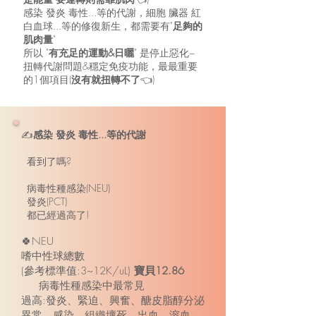
感染 發炎 毒性...等的代謝，細胞 臟器 紅
白血球...等的修復新生，都需要有"
足夠的
肌肉量
"
所以 "
有充足的運動&日曬
" 是停止惡化~
扭轉代謝問題&穩定免疫功能，最最重要
的1個項目(
沒有就扭轉不了
👈)
✍️
感染 發炎 毒性...等的代謝
看到了嗎?
病毒性種感染(NEU)
發炎(PCT)
都已經過高了!
🍀NEU
嗜中性球總數
(參考標準值:3~12K/uL)
寶貝12.86
病毒性種感染中最常見
過高:發炎、緊迫、興奮、醣皮脂醇分泌
異常、感染、組織壞死、出血、溶血、