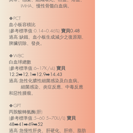
IMHA、慢性骨髓白血病。
🍀PCT
血小板容積比
(參考標準值:0.14~0.46%)
寶貝0.48
過高:缺鐵、血小板生成減少之復原期、
脾臟切除、發炎。
🍀WBC
白血球總數
(參考標準值:6~17K/uL)
寶貝
12.2➡️12.1➡️12.9➡️14.43
過高:急性化膿性細菌感染及白血病。
細菌感染、炎症反應、中毒反應
和惡性腫瘤。
🍀GPT
丙胺酸轉氨酶(肝)
(參考標準值:5~60 5~70U/L)
寶貝
48➡️41➡️49➡️52
過高:急慢性肝炎、肝硬化、肝癌、脂肪