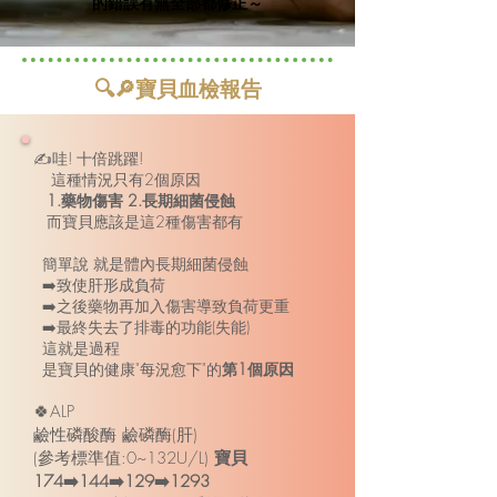
的錯誤有無全部都修正～
🔍🔎寶貝血檢報告
✍️哇! 十倍跳躍!
這種情況只有2個原因
1.藥物傷害 2.長期細菌侵蝕
而寶貝應該是這2種傷害都有
簡單說 就是體內長期細菌侵蝕
➡️致使肝形成負荷
➡️之後藥物再加入傷害導致負荷更重
➡️最終失去了排毒的功能(失能)
這就是過程
是寶貝的健康"每況愈下"的
第1個原因
🍀ALP
鹼性磷酸酶 鹼磷酶(肝)
(參考標準值:0~132U/L)
寶貝
174➡️144➡️129➡️1293