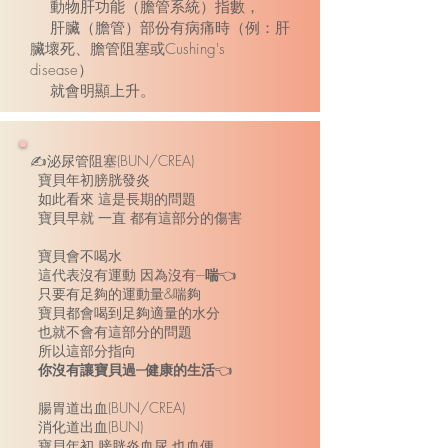
動物肝功能（膽管系統）指數，
肝臟（膽管）部份有病痛時（例：肝
臟壞死、膽管阻塞或Cushing's
disease）
就會明顯上升。
✍️泌尿管阻塞(BUN/CREA)
寶貝年初膀胱發炎
如此看來 這是長期的問題
寶貝早就 一直 都有這部分的傷害
寶貝會不喝水
這代表沒有運動 因為沒有---
喘
👈
只要有足夠的運動量&喘夠
寶貝都會喝到足夠適量的水分
也就不會有這部分的問題
所以這部分指向
你沒有讓寶貝過---健康的生活
👈
腸胃道出血(BUN/CREA)
消化道出血(BUN)
寶貝年初 膀胱炎血尿 也血便