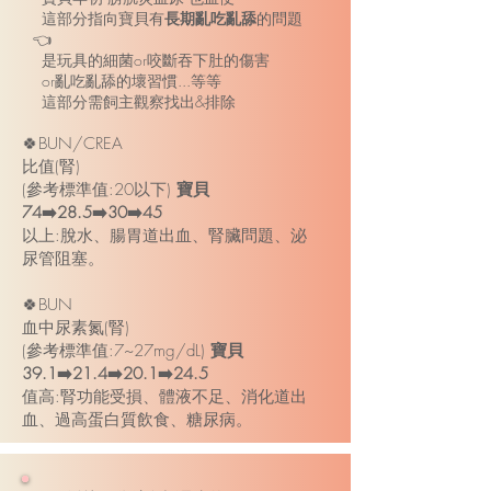
這部分指向寶貝有
長期亂吃亂舔
的問題
👈
是玩具的細菌or咬斷吞下肚的傷害
or亂吃亂舔的壞習慣...等等
這部分需飼主觀察找出&排除
🍀BUN/CREA
比值(腎)
(參考標準值:20以下)
寶貝
74➡️28.5➡️30➡️45
以上:脫水、腸胃道出血、腎臟問題、泌
尿管阻塞。
🍀BUN
血中尿素氮(腎)
(參考標準值:7~27mg/dL)
寶貝
39.1➡️21.4➡️20.1➡️24.5
值高:腎功能受損、體液不足、消化道出
血、過高蛋白質飲食、糖尿病。