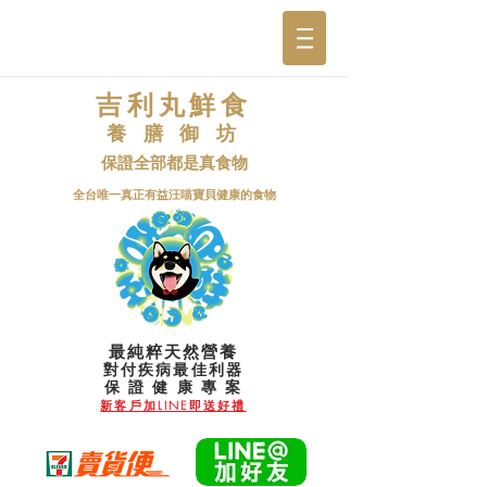
吉利丸鮮食
養 膳 御 坊
保證全部都是真食物
​全台唯一真正有益汪喵寶貝健康的食物
最純粹天然營養
對付疾病最佳利器
​保 證 健 康 專 案
新客戶加LINE即送好禮