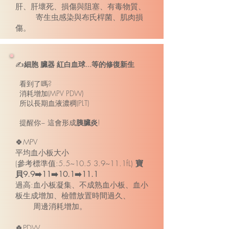
肝、肝壞死、損傷與阻塞、有毒物質、
寄生虫感染與布氏桿菌、肌肉損
傷。
✍️
細胞 臟器 紅白血球...等的修復新生
看到了嗎?
消耗增加(MPV PDW)
所以長期血液濃稠(PLT)
提醒你~ 這會形成
胰臟炎
!
🍀MPV
平均血小板大小
(參考標準值:5.5~10.5 3.9~11.1fL)
寶
貝9.9➡️11➡️10.1➡️11.1
過高:血小板凝集、不成熟血小板、血小
板生成增加、檢體放置時間過久、
周邊消耗增加。
🍀PDW