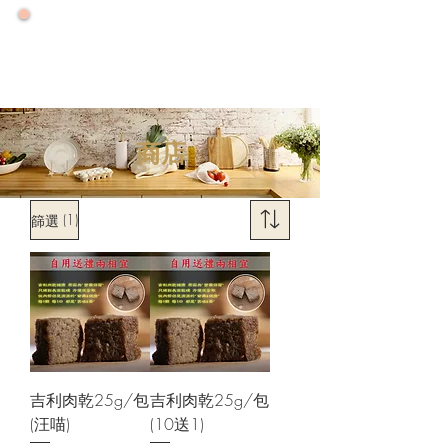
🌟 號外！號外！ 🌟
🌟 2026大力推廣健康年 🌟
🌟零售增量降價特優惠專案優惠一整年🌟
商店
(1)
篩選
吉利肉乾25g/包
吉利肉乾25g/包
(汪喵)
(10送1)