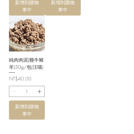
新增到購物
新增到購物
車中
車中
純肉肉泥(雞牛豬
羊)50g/包(汪喵)
價格
NT$40.00
新增到購物
車中