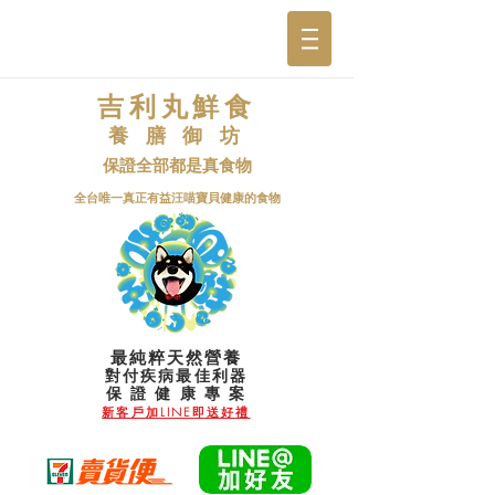
吉利丸鮮食
養 膳 御 坊
保證全部都是真食物
​全台唯一真正有益汪喵寶貝健康的食物
最純粹天然營養
對付疾病最佳利器
​保 證 健 康 專 案
新客戶加LINE即送好禮