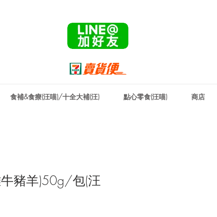
！ 🌟
廣健康年 🌟
專案優惠一整年🌟
食補&食療(汪喵)/十全大補(汪)
點心零食(汪喵)
商店
牛豬羊)50g/包(汪