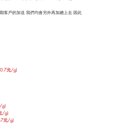
長期客戶的加送 我們均會另外再加總上去 因此
.7元/g)
g)
/g)
7元/g)​