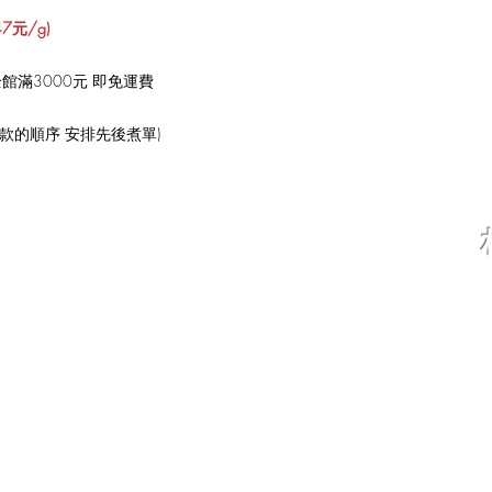
7元/g)
館滿3000元 即免運費
款的順序 安排先後煮單)
jillydogfood@gmail.com
坊
(
02)26019947
/
0966791231
服務時間：
每日早上8：00～下午5：00
(每個月的休假日​
(
不定時)
但都會一一通知舊客戶
新客戶 則是會在FB上做公告)
od