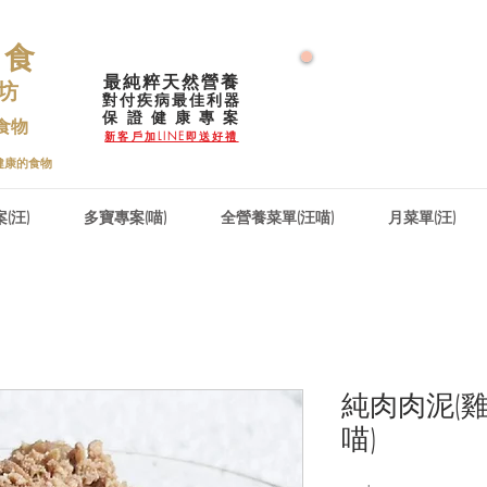
鮮食
最純粹天然營養
🌟 號外！號外
 坊
對付疾病最佳利器
🌟 2026大力推
​保 證 健 康 專 案
食物
🌟零售增量降價特優惠
新客戶加LINE即送好禮
健康的食物
(汪)
多寶專案(喵)
全營養菜單(汪喵)
月菜單(汪)
純肉肉泥(雞
喵)