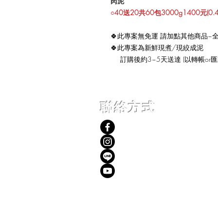
肉泥
○40送20共60包3000g1400元(0.4
🍀此專案無免運 請加點其他商品~全
🍀此專案為新鮮現煮/現絞成泥
訂購後約3~5天送達 (以轉帳or匯
聯絡方式
吉利丸鮮食
jillydogfood
吉利丸鮮食養膳御
吉利丸鮮食養膳御坊
吉利丸鮮食養膳御坊@jillydogfo