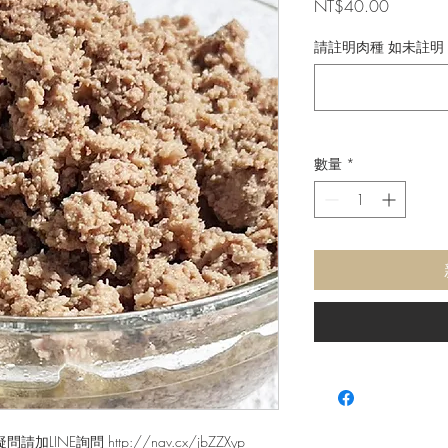
價
NT$40.00
格
請註明肉種 如未註明 
數量
*
NE詢問 http://nav.cx/jbZZXyp