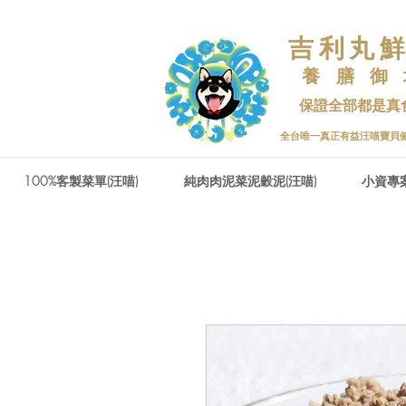
吉利丸
養 膳 御
保證全部都是真
​全台唯一真正有益汪喵寶貝
100%客製菜單(汪喵)
純肉肉泥菜泥穀泥(汪喵)
小資專案