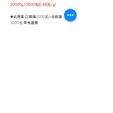
20000g10000元(0.48元/g)
🍀此專案 訂購滿2000元or全館滿
3000元 即免運費
未達者 運費160元
🍀此專案為新鮮現煮
訂購後約3~5天送達 (以轉帳or匯款
的順序 安排先後煮單)
聯絡方式
吉利丸鮮食
jillydogfood
吉利丸鮮食養膳御坊
吉利丸鮮食養膳御坊
吉利丸鮮食養膳御坊@jillydogfood