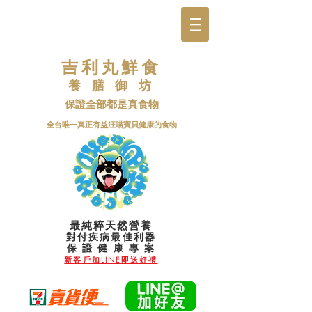
吉利丸鮮食
養 膳 御 坊
保證全部都是真食物
​全台唯一真正有益汪喵寶貝健康的食物
最純粹天然營養
對付疾病最佳利器
​保 證 健 康 專 案
新客戶加LINE即送好禮