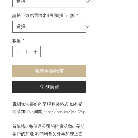
請於下方點選糙米&豆類(擇1or無)
*
數量
*
新增至購物車
立即購買
電腦無法很好的呈現客製格式 如有疑
問請加LINE詢問 http://nav.cx/jbZZXyp
首購禮or每個月公司的推廣活動or長期
客戶的加送 我們均會另外再加總上去