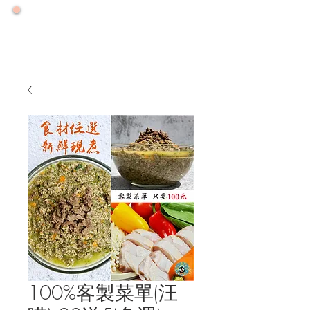
🌟 號外！號外！ 🌟
🌟 2026大力推廣健康年 🌟
🌟零售增量降價特優惠專案優惠一整年🌟
100%客製菜單(汪